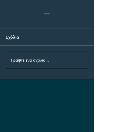
Σχόλια
Προγνωστικά Ημέρας
ΠΑΟΚ - Άντερλε
Γράψτε ένα σχόλιο...
07/08
μάχη για τη εί
στους ομίλους 
Europa League,
έπαθλο* ανταμο
Stoiximan!