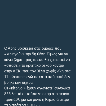
Ο Άρης βρίσκεται στις ομάδες που 
«κυνηγούν» την 5η θέση. Όμως για να 
κάνει βήμα προς τα εκεί θα χρειαστεί να 
«σπάσει» το αρνητικό ρεκόρ κόντρα 
στην ΑΕΚ, που τον θέλει χωρίς νίκη στα 
11 τελευταία, ενώ σε επτά από αυτά δεν 
βρήκε καν δίχτυα! 
Οι «κίτρινοι» έχουν αγωνιστεί συνολικά 
855 λεπτά σε ισόπαλο σκορ στο φετινό 
πρωτάθλημα και μόνο η Κηφισιά μετρά 
περισσότερα (1.022’). 