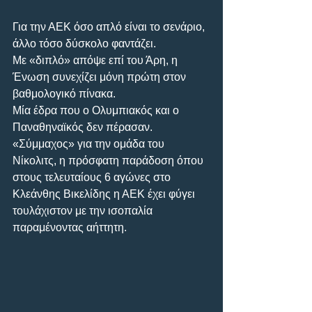
Για την ΑΕΚ όσο απλό είναι το σενάριο, 
άλλο τόσο δύσκολο φαντάζει. 
Με «διπλό» απόψε επί του Άρη, η 
Ένωση συνεχίζει μόνη πρώτη στον 
βαθμολογικό πίνακα. 
Μία έδρα που ο Ολυμπιακός και ο 
Παναθηναϊκός δεν πέρασαν. 
«Σύμμαχος» για την ομάδα του 
Νίκολιτς, η πρόσφατη παράδοση όπου 
στους τελευταίους 6 αγώνες στο 
Κλεάνθης Βικελίδης η ΑΕΚ έχει φύγει 
τουλάχιστον με την ισοπαλία 
παραμένοντας αήττητη.