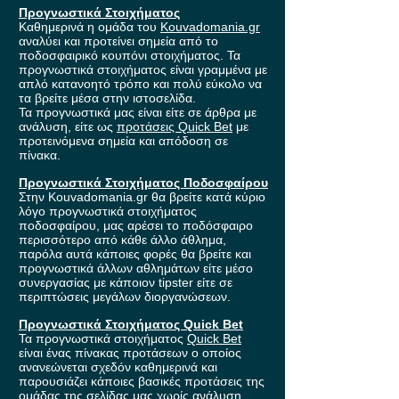
Προγνωστικά Στοιχήματος
Καθημερινά η ομάδα του
Kouvadomania.gr
αναλύει και προτείνει σημεία από το
ποδοσφαιρικό κουπόνι στοιχήματος. Τα
προγνωστικά στοιχήματος είναι γραμμένα με
απλό κατανοητό τρόπο και πολύ εύκολο να
τα βρείτε μέσα στην ιστοσελίδα.
Τα προγνωστικά μας είναι είτε σε άρθρα με
ανάλυση, είτε ως
προτάσεις Quick Bet
με
προτεινόμενα σημεία και απόδοση σε
πίνακα.
Προγνωστικά Στοιχήματος Ποδοσφαίρου
Στην Kouvadomania.gr θα βρείτε κατά κύριο
λόγο προγνωστικά στοιχήματος
ποδοσφαίρου, μας αρέσει το ποδόσφαιρο
περισσότερο από κάθε άλλο άθλημα,
παρόλα αυτά κάποιες φορές θα βρείτε και
προγνωστικά άλλων αθλημάτων είτε μέσο
συνεργασίας με κάποιον tipster είτε σε
περιπτώσεις μεγάλων διοργανώσεων.
Προγνωστικά Στοιχήματος Quick Bet
Τα προγνωστικά στοιχήματος
Quick Bet
είναι ένας πίνακας προτάσεων ο οποίος
ανανεώνεται σχεδόν καθημερινά και
παρουσιάζει κάποιες βασικές προτάσεις της
ομάδας της σελίδας μας χωρίς ανάλυση.