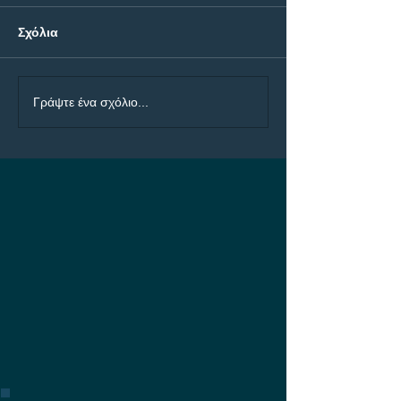
Σχόλια
Προγνωστικά Ημέρας
ΠΑΟΚ - Άντερλε
Γράψτε ένα σχόλιο...
07/08
μάχη για τη εί
στους ομίλους 
Europa League,
έπαθλο* ανταμο
Stoiximan!