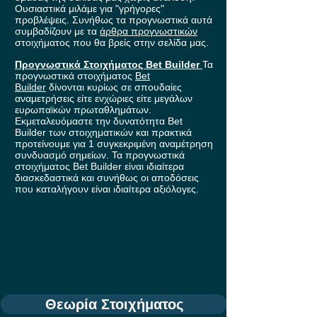
Ουσιαστικά μιλάμε για "γρήγορες"
προβλέψεις. Συνήθως τα προγνωστικά αυτά
συμβαδίζουν με τα
άρθρα προγνωστικών
στοιχήματος που θα βρείς στην σελίδα μας.
Προγνωστικά Στοιχήματος Bet Builder
Τα
προγνωστικά στοιχήματος
Bet
Builder
δίνονται κυρίως σε σπουδαίες
αναμετρήσεις είτε ενχώριες είτε μεγάλων
ευρωπαϊκών πρωταθλημάτων.
Εκμεταλευόμαστε την δυνατότητα Bet
Builder των στοιχηματικών και πρακτικά
προτείνουμε για 1 συγκεκριμένη αναμέτρηση
συνδυασμό σημείων. Τα προγνωστικά
στοιχήματος Bet Builder είναι ιδιαίτερα
διασκεδαστικά και συνήθως οι αποδόσεις
που καταλήγουν είναι ιδιαίτερα αξιόλογες.
Θεωρία Στοιχήματος