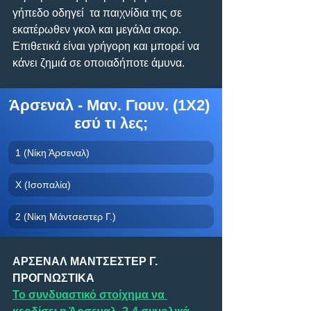
γήπεδο οδηγεί  τα παιχνίδια της σε 
εκατέρωθεν γκολ και μεγάλα σκορ. 
Επιθετικά είναι γρήγορη και μπορεί να 
κάνει ζημιά σε οποιαδήποτε άμυνα.
Άρσεναλ - Μαν. Γιουν. (1Χ2) 
εσύ τι λες;
1 (Νίκη Άρσεναλ)
Χ (Ισοπαλία)
2 (Νίκη Μάντσεστερ Γ.)
ΑΡΣΕΝΑΛ ΜΑΝΤΣΕΣΤΕΡ Γ. 
ΠΡΟΓΝΩΣΤΙΚΑ
Το συνδυαστικό στοίχημα 
να 