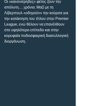
Οι «κανονιέρηδες» φέτος ζουν την 
απόλυτη… χρόνια. Μαζί με τη 
Λίβερπουλ «οδηγούν» την κούρσα για 
την κατάκτηση του τίτλου στην Premier 
League, ενώ θέλουν να επανέλθουν 
στο υψηλότερο επίπεδο και στην 
κορυφαία ποδοσφαιρική διασυλλογική 
διοργάνωση. 