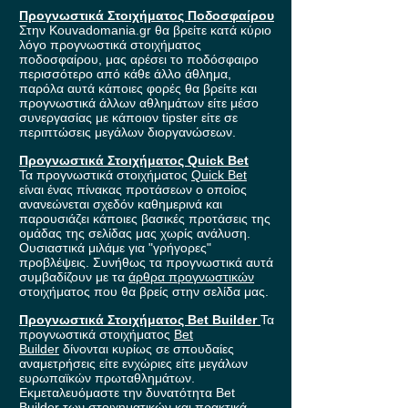
Προγνωστικά Στοιχήματος Ποδοσφαίρου
Στην Kouvadomania.gr θα βρείτε κατά κύριο
λόγο προγνωστικά στοιχήματος
ποδοσφαίρου, μας αρέσει το ποδόσφαιρο
περισσότερο από κάθε άλλο άθλημα,
παρόλα αυτά κάποιες φορές θα βρείτε και
προγνωστικά άλλων αθλημάτων είτε μέσο
συνεργασίας με κάποιον tipster είτε σε
περιπτώσεις μεγάλων διοργανώσεων.
Προγνωστικά Στοιχήματος Quick Bet
Τα προγνωστικά στοιχήματος
Quick Bet
είναι ένας πίνακας προτάσεων ο οποίος
ανανεώνεται σχεδόν καθημερινά και
παρουσιάζει κάποιες βασικές προτάσεις της
ομάδας της σελίδας μας χωρίς ανάλυση.
Ουσιαστικά μιλάμε για "γρήγορες"
προβλέψεις. Συνήθως τα προγνωστικά αυτά
συμβαδίζουν με τα
άρθρα προγνωστικών
στοιχήματος που θα βρείς στην σελίδα μας.
Προγνωστικά Στοιχήματος Bet Builder
Τα
προγνωστικά στοιχήματος
Bet
Builder
δίνονται κυρίως σε σπουδαίες
αναμετρήσεις είτε ενχώριες είτε μεγάλων
ευρωπαϊκών πρωταθλημάτων.
Εκμεταλευόμαστε την δυνατότητα Bet
Builder των στοιχηματικών και πρακτικά