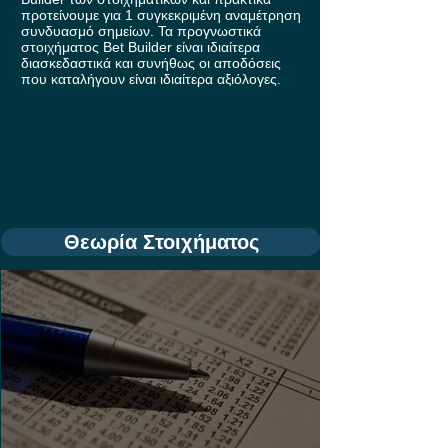
προτείνουμε για 1 συγκεκριμένη αναμέτρηση
συνδυασμό σημείων. Τα προγνωστικά
στοιχήματος Bet Builder είναι ιδιαίτερα
διασκεδαστικά και συνήθως οι αποδόσεις
που καταλήγουν είναι ιδιαίτερα αξιόλογες.
Θεωρία Στοιχήματος