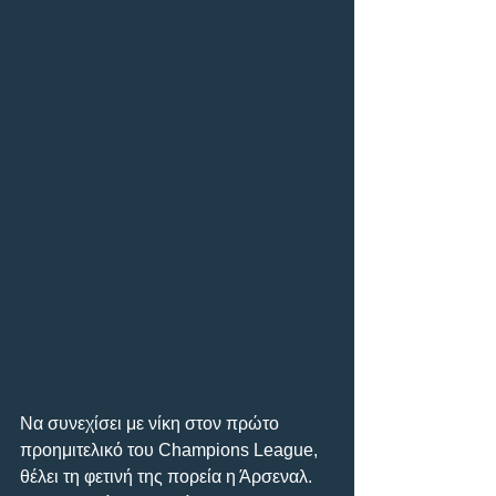
Να συνεχίσει με νίκη στον πρώτο 
προημιτελικό του Champions League, 
θέλει τη φετινή της πορεία η Άρσεναλ. 