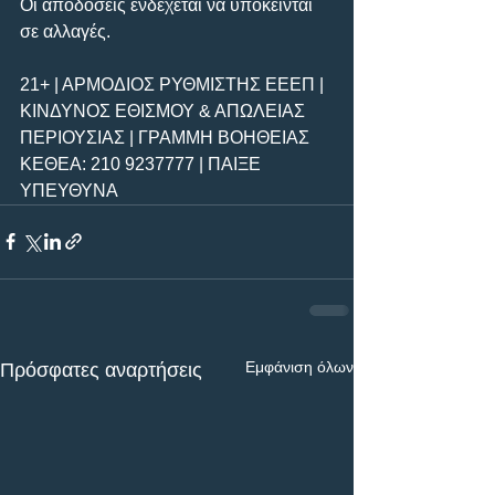
Οι αποδόσεις ενδέχεται να υπόκεινται 
σε αλλαγές.
21+ | ΑΡΜΟΔΙΟΣ ΡΥΘΜΙΣΤΗΣ ΕΕΕΠ | 
ΚΙΝΔΥΝΟΣ ΕΘΙΣΜΟΥ & ΑΠΩΛΕΙΑΣ 
ΠΕΡΙΟΥΣΙΑΣ | ΓΡΑΜΜΗ ΒΟΗΘΕΙΑΣ 
ΚΕΘΕΑ: 210 9237777 | ΠΑΙΞΕ 
ΥΠΕΥΘΥΝΑ
Εμφάνιση όλων
Πρόσφατες αναρτήσεις