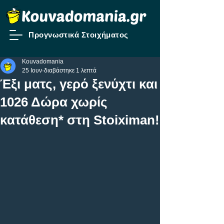
Προγνωστικά Στοιχήματος
Kouvadomania
25 Ιουν
διαβάστηκε 1 λεπτά
Έξι ματς, γερό ξενύχτι και
1026 Δώρα χωρίς
κατάθεση* στη Stoiximan!