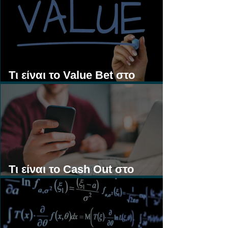
Τι είναι το Value Bet στο
Στοίχημα;
Τι είναι το Cash Out στο
Στοίχημα;