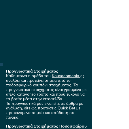
Προγνωστικά Στοιχήματος
Καθημερινά η ομάδα του
Kouvadomania.gr
αναλύει και προτείνει σημεία από το
ποδοσφαιρικό κουπόνι στοιχήματος. Τα
προγνωστικά στοιχήματος είναι γραμμένα με
απλό κατανοητό τρόπο και πολύ εύκολο να
τα βρείτε μέσα στην ιστοσελίδα.
Τα προγνωστικά μας είναι είτε σε άρθρα με
ανάλυση, είτε ως
προτάσεις Quick Bet
με
προτεινόμενα σημεία και απόδοση σε
πίνακα.
Προγνωστικά Στοιχήματος Ποδοσφαίρου