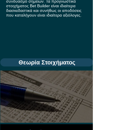
συνδυασμό σημείων. Τα προγνωστικά
στοιχήματος Bet Builder είναι ιδιαίτερα
διασκεδαστικά και συνήθως οι αποδόσεις
που καταλήγουν είναι ιδιαίτερα αξιόλογες.
Θεωρία Στοιχήματος
Τι είναι τα Ασιατικά Χάντικαπ;