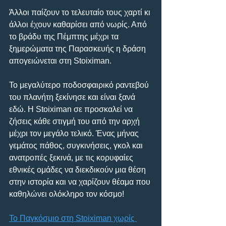
Άλλοι παίζουν το τελευταίο τους χαρτί κι 
άλλοι έχουν καθαρίσει από νωρίς. Από 
το βράδυ της Πέμπτης μέχρι τα 
ξημερώματα της Παρασκευής η δράση 
απογειώνεται στη Stoiximan.
Το μεγαλύτερο ποδοσφαιρικό ραντεβού 
του πλανήτη ξεκίνησε και είναι ξανά 
εδώ. Η Stoiximan σε προσκαλεί να 
ζήσεις κάθε στιγμή του από την αρχή 
μέχρι τον μεγάλο τελικό. Ένας μήνας 
γεμάτος πάθος, συγκινήσεις, γκολ και 
ανατροπές ξεκινά, με τις κορυφαίες 
εθνικές ομάδες να διεκδικούν μια θέση 
στην ιστορία και να χαρίζουν θέαμα που 
καθηλώνει ολόκληρο τον κόσμο!
Το Παγκόσμιο στη Stoiximan χωρίς 