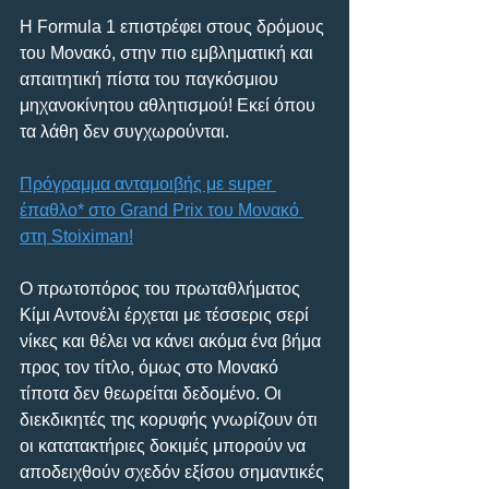
Η Formula 1 επιστρέφει στους δρόμους 
του Μονακό, στην πιο εμβληματική και 
απαιτητική πίστα του παγκόσμιου 
μηχανοκίνητου αθλητισμού! Εκεί όπου 
τα λάθη δεν συγχωρούνται.
Πρόγραμμα ανταμοιβής με super 
έπαθλο* στo Grand Prix του Μονακό 
στη Stoiximan!
Ο πρωτοπόρος του πρωταθλήματος 
Κίμι Αντονέλι έρχεται με τέσσερις σερί 
νίκες και θέλει να κάνει ακόμα ένα βήμα 
προς τον τίτλο, όμως στο Μονακό 
τίποτα δεν θεωρείται δεδομένο. Οι 
διεκδικητές της κορυφής γνωρίζουν ότι 
οι κατατακτήριες δοκιμές μπορούν να 
αποδειχθούν σχεδόν εξίσου σημαντικές 