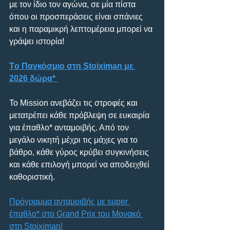
με τον ίδιο τον αγώνα, σε μία πίστα 
όπου οι προσπεράσεις είναι σπάνιες 
και η παραμικρή λεπτομέρεια μπορεί να 
γράψει ιστορία!
Tο Παγκόσμιο στη Stoiximan με 
2026 δώρα* 
Το Mission ανεβάζει τις στροφές και 
μετατρέπει κάθε πρόβλεψη σε ευκαιρία 
για έπαθλο* ανταμοιβής. Από τον 
μεγάλο νικητή μέχρι τις μάχες για το 
βάθρο, κάθε γύρος κρύβει συγκινήσεις 
και κάθε επιλογή μπορεί να αποδειχθεί 
καθοριστική.
Πρόγραμμα ανταμοιβής με super 
έπαθλο* στo Grand Prix του Μονακό 
στη Stoiximan!