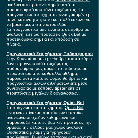
αναλύει και προτείνει σημεία από το
ποδοσφαιρικό κουπόνι στοιχήματος. Τα
προγνωστικά στοιχήματος είναι γραμμένα με
απλό κατανοητό τρόπο και πολύ εύκολο να
τα βρείτε μέσα στην ιστοσελίδα.
Τα προγνωστικά μας είναι είτε σε άρθρα με
ανάλυση, είτε ως
προτάσεις Quick Bet
με
προτεινόμενα σημεία και απόδοση σε
πίνακα.
Προγνωστικά Στοιχήματος Ποδοσφαίρου
Στην Kouvadomania.gr θα βρείτε κατά κύριο
λόγο προγνωστικά στοιχήματος
ποδοσφαίρου, μας αρέσει το ποδόσφαιρο
περισσότερο από κάθε άλλο άθλημα,
παρόλα αυτά κάποιες φορές θα βρείτε και
προγνωστικά άλλων αθλημάτων είτε μέσο
συνεργασίας με κάποιον tipster είτε σε
περιπτώσεις μεγάλων διοργανώσεων.
Προγνωστικά Στοιχήματος Quick Bet
Τα προγνωστικά στοιχήματος
Quick Bet
είναι ένας πίνακας προτάσεων ο οποίος
ανανεώνεται σχεδόν καθημερινά και
παρουσιάζει κάποιες βασικές προτάσεις της
ομάδας της σελίδας μας χωρίς ανάλυση.
Ουσιαστικά μιλάμε για "γρήγορες"
προβλέψεις. Συνήθως τα προγνωστικά αυτά