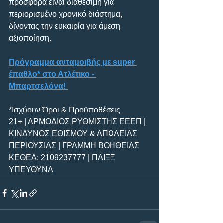
προσφορά είναι διαθέσιμη για 
περιορισμένο χρονικό διάστημα, 
δίνοντας την ευκαιρία για άμεση 
αξιοποίηση.
Πρόγραμμα ανταμοιβής με super 
έπαθλο* στο Ατλέτικο - 
Μπαρτσελόνα! 
*Ισχύουν Όροι & Προϋποθέσεις
21+ | ΑΡΜΟΔΙΟΣ ΡΥΘΜΙΣΤΗΣ ΕΕΕΠ | 
ΚΙΝΔΥΝΟΣ ΕΘΙΣΜΟΥ & ΑΠΩΛΕΙΑΣ 
ΠΕΡΙΟΥΣΙΑΣ | ΓΡΑΜΜΗ ΒΟΗΘΕΙΑΣ 
ΚΕΘΕΑ: 2109237777 | ΠΑΙΞΕ 
ΥΠΕΥΘΥΝΑ