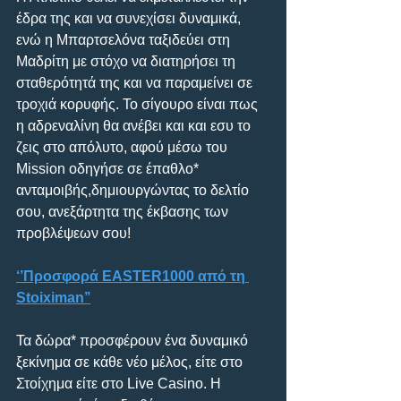
έδρα της και να συνεχίσει δυναμικά, 
ενώ η Μπαρτσελόνα ταξιδεύει στη 
Μαδρίτη με στόχο να διατηρήσει τη 
σταθερότητά της και να παραμείνει σε 
τροχιά κορυφής. Το σίγουρο είναι πως 
η αδρεναλίνη θα ανέβει και και εσυ το 
ζεις στο απόλυτο, αφού μέσω του 
Mission οδηγήσε σε έπαθλο* 
ανταμοιβής,δημιουργώντας το δελτίο 
σου, ανεξάρτητα της έκβασης των 
προβλέψεων σου!
‘’Προσφορά EASTER1000 από τη 
Stoiximan’’
Τα δώρα* προσφέρουν ένα δυναμικό 
ξεκίνημα σε κάθε νέο μέλος, είτε στο 
Στοίχημα είτε στο Live Casino. Η 