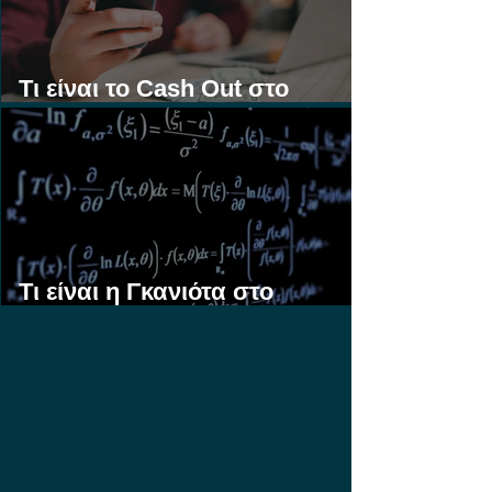
Τι είναι το Cash Out στο
Στοίχημα;
Τι είναι η Γκανιότα στο
Στοίχημα;