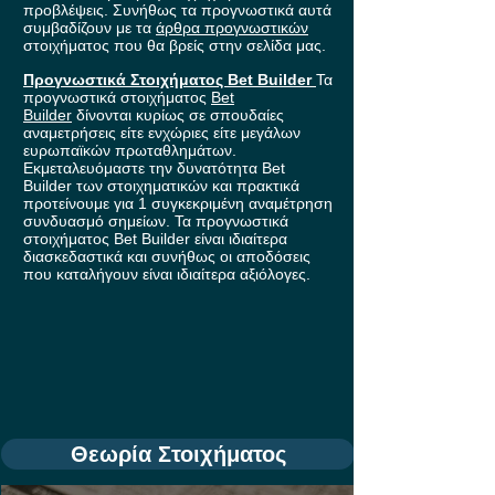
προβλέψεις. Συνήθως τα προγνωστικά αυτά
συμβαδίζουν με τα
άρθρα προγνωστικών
στοιχήματος που θα βρείς στην σελίδα μας.
Προγνωστικά Στοιχήματος Bet Builder
Τα
προγνωστικά στοιχήματος
Bet
Builder
δίνονται κυρίως σε σπουδαίες
αναμετρήσεις είτε ενχώριες είτε μεγάλων
ευρωπαϊκών πρωταθλημάτων.
Εκμεταλευόμαστε την δυνατότητα Bet
Builder των στοιχηματικών και πρακτικά
προτείνουμε για 1 συγκεκριμένη αναμέτρηση
συνδυασμό σημείων. Τα προγνωστικά
στοιχήματος Bet Builder είναι ιδιαίτερα
διασκεδαστικά και συνήθως οι αποδόσεις
που καταλήγουν είναι ιδιαίτερα αξιόλογες.
Θεωρία Στοιχήματος