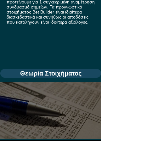
προτείνουμε για 1 συγκεκριμένη αναμέτρηση
συνδυασμό σημείων. Τα προγνωστικά
στοιχήματος Bet Builder είναι ιδιαίτερα
διασκεδαστικά και συνήθως οι αποδόσεις
που καταλήγουν είναι ιδιαίτερα αξιόλογες.
Θεωρία Στοιχήματος