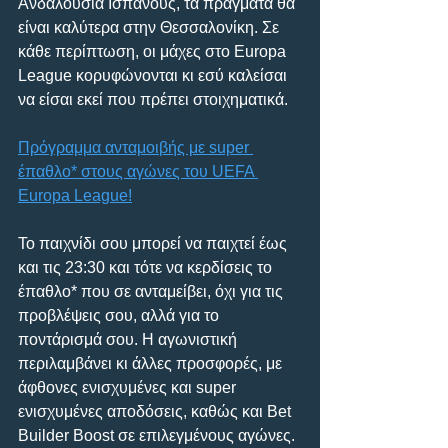
Ανδαλουσία Ισπανούς, τα πράγματα θα 
είναι καλύτερα στην Θεσσαλονίκη. Σε 
κάθε περίπτωση, οι μάχες στο Europa 
League κορυφώνονται κι εσύ καλείσαι 
να είσαι εκεί που πρέπει στοιχηματικά.
Πρόγραμμα ανταμοιβής με super 
έπαθλο* στους αγώνες του UEFA 
Europa League!
Το παιχνίδι σου μπορεί να παιχτεί έως 
και τις 23:30 και τότε να κερδίσεις το 
έπαθλο* που σε ανταμείβει, όχι για τις 
προβλέψεις σου, αλλά για το 
ποντάρισμά σου. Η αγωνιστική 
περιλαμβάνει κι άλλες προσφορές, με 
άφθονες ενισχυμένες και super 
ενισχυμένες αποδόσεις, καθώς και Bet 
Builder Boost σε επιλεγμένους αγώνες.