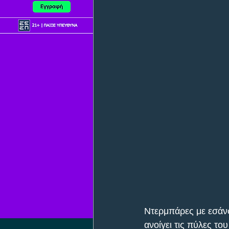
Ντερμπάρες με εσάνς
ανοίγει τις πύλες το