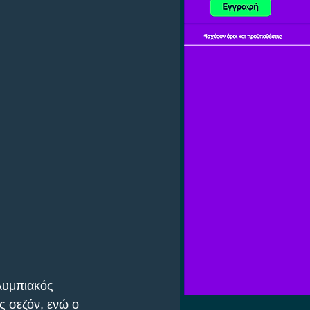
λυμπιακός 
ς σεζόν, ενώ ο 