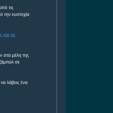
πό τις 
ό την ευστοχία 
 και το 
 στα μέλη της 
τζάμπολ σε 
 να λάβεις ένα 