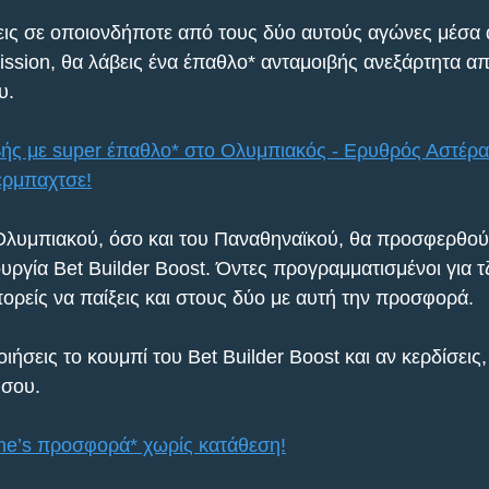
εις σε οποιονδήποτε από τους δύο αυτούς αγώνες μέσα α
ssion, θα λάβεις ένα έπαθλο* ανταμοιβής ανεξάρτητα απ
υ.
ς με super έπαθλο* στο Ολυμπιακός - Ερυθρός Αστέρας
έρμπαχτσε!
Ολυμπιακού, όσο και του Παναθηναϊκού, θα προσφερθούν
ουργία Bet Builder Boost. Όντες προγραμματισμένοι για 
πορείς να παίξεις και στους δύο με αυτή την προσφορά.
ήσεις το κουμπί του Bet Builder Boost και αν κερδίσεις,
 σου.
e’s προσφορά* χωρίς κατάθεση!