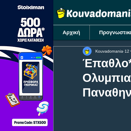
Αρχική
Προγνωστικ
Kouvadomania
12
Έπαθλο*
Ολυμπια
Παναθην