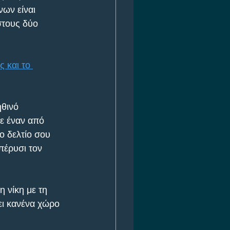
ων είναι 
στους δύο 
 και το 
θινό 
ε έναν από 
ο δελτίο σου 
πέρυσι τον 
η νίκη με τη 
ει κανένα χώρο 