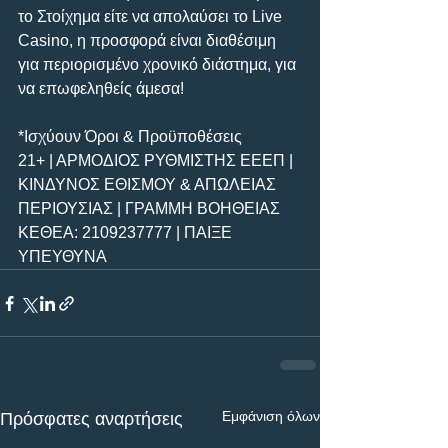
το Στοίχημα είτε να απολαύσει το Live 
Casino, η προσφορά είναι διαθέσιμη 
για περιορισμένο χρονικό διάστημα, για 
να επωφεληθείς άμεσα!
*Ισχύουν Όροι & Προϋποθέσεις
21+ | ΑΡΜΟΔΙΟΣ ΡΥΘΜΙΣΤΗΣ ΕΕΕΠ | 
ΚΙΝΔΥΝΟΣ ΕΘΙΣΜΟΥ & ΑΠΩΛΕΙΑΣ 
ΠΕΡΙΟΥΣΙΑΣ | ΓΡΑΜΜΗ ΒΟΗΘΕΙΑΣ 
ΚΕΘΕΑ: 2109237777 | ΠΑΙΞΕ 
ΥΠΕΥΘΥΝΑ 
Εμφάνιση όλων
Πρόσφατες αναρτήσεις