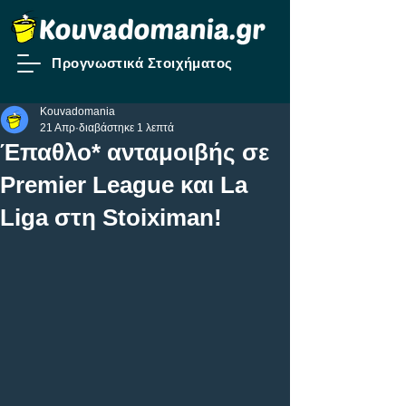
Προγνωστικά Στοιχήματος
Kouvadomania
21 Απρ
διαβάστηκε 1 λεπτά
Έπαθλο* ανταμοιβής σε
Premier League και La
Liga στη Stoiximan!