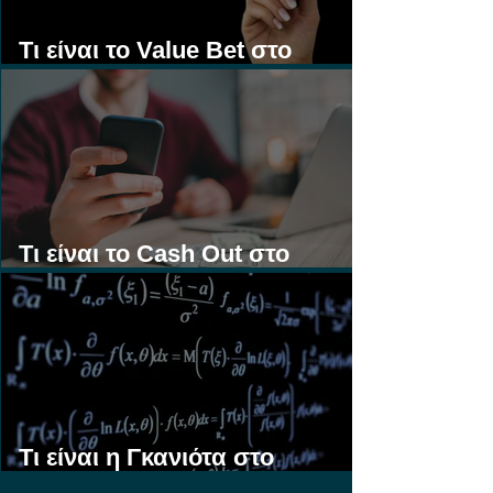
Τι είναι το Value Bet στο
Στοίχημα;
Τι είναι το Cash Out στο
Στοίχημα;
Τι είναι η Γκανιότα στο
Στοίχημα;