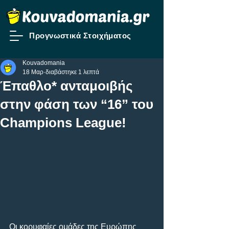
Προγνωστικά Στοιχήματος
Kouvadomania
18 Μαρ
διαβάστηκε 1 λεπτά
Έπαθλο* ανταμοιβής
στην φάση των “16” του
Champions League!
Οι κορυφαίες ομάδες της Ευρώπης 