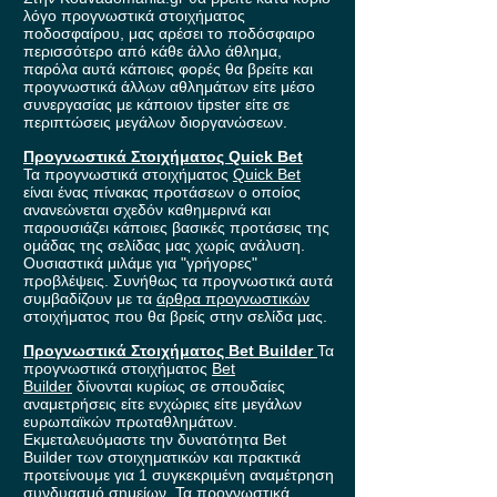
λόγο προγνωστικά στοιχήματος
ποδοσφαίρου, μας αρέσει το ποδόσφαιρο
περισσότερο από κάθε άλλο άθλημα,
παρόλα αυτά κάποιες φορές θα βρείτε και
προγνωστικά άλλων αθλημάτων είτε μέσο
συνεργασίας με κάποιον tipster είτε σε
περιπτώσεις μεγάλων διοργανώσεων.
Προγνωστικά Στοιχήματος Quick Bet
Τα προγνωστικά στοιχήματος
Quick Bet
είναι ένας πίνακας προτάσεων ο οποίος
ανανεώνεται σχεδόν καθημερινά και
παρουσιάζει κάποιες βασικές προτάσεις της
ομάδας της σελίδας μας χωρίς ανάλυση.
Ουσιαστικά μιλάμε για "γρήγορες"
προβλέψεις. Συνήθως τα προγνωστικά αυτά
συμβαδίζουν με τα
άρθρα προγνωστικών
στοιχήματος που θα βρείς στην σελίδα μας.
Προγνωστικά Στοιχήματος Bet Builder
Τα
προγνωστικά στοιχήματος
Bet
Builder
δίνονται κυρίως σε σπουδαίες
αναμετρήσεις είτε ενχώριες είτε μεγάλων
ευρωπαϊκών πρωταθλημάτων.
Εκμεταλευόμαστε την δυνατότητα Bet
Builder των στοιχηματικών και πρακτικά
προτείνουμε για 1 συγκεκριμένη αναμέτρηση
συνδυασμό σημείων. Τα προγνωστικά