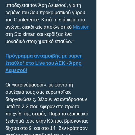
υποδέχεται τον Άρη Λεμεσού, για τη 
ρεβάνς του 3ου προκριματικού γύρου 
του Conference. Κατά τη διάρκεια του 
αγώνα, διεκδικείς αποκλειστικό 
Mission
στη Stoiximan και κερδίζεις ένα 
μοναδικό στοιχηματικό έπαθλο.* 
Πρόγραμμα ανταμοιβής με super 
έπαθλο* στο Live του ΑΕΚ - Άρης 
Λεμεσού!
Οι «κιτρινόμαυροι», με φόντο τη 
συνέχειά τους στις ευρωπαϊκές 
διοργανώσεις, θέλουν να αντιδράσουν 
μετά το 2-2 που έφεραν στο πρώτο 
παιχνίδι της σειράς. Παρά το εξαιρετικό 
ξεκίνημά τους στην Κύπρο, βρίσκοντας 
δίχτυα στο 9' και στο 14', δεν κράτησαν 