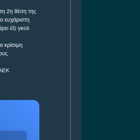
τη 2η θέση της 
ιο ευχάριστη 
ρει έξι γκολ 
α κρίσιμη 
ους 
ΑΕΚ 