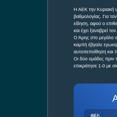
Η ΑΕΚ την Κυριακή ν
βαθμολογίας. Για τον
είδηση, αφού ο επιθε
και έχει ξαναβρεί τον
Ο Άρης στο μεγάλο ν
καμπή έβγαλε εγωισμ
αυτοπεποίθηση και π
Οι δύο ομάδες πριν
επικράτησε 1-0 με σκ
Α
ΑΕΚ
0
%