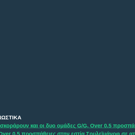
ΝΩΣΤΙΚΑ
σκοράρουν και οι δυο ομάδες G/G, Over 0.5 προσπά
Over 0.5 προσπάθειες στην εστία Σουλεϊμάνοφ σε α