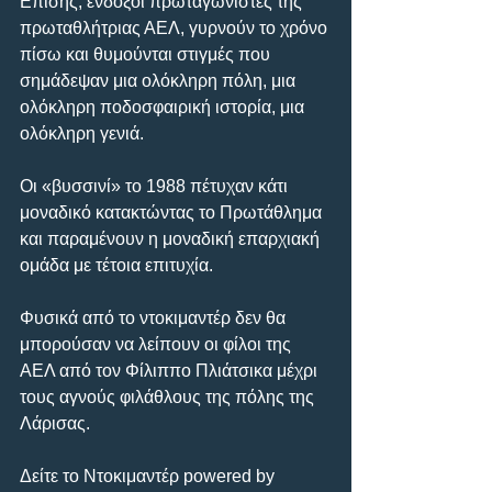
Επίσης, ένδοξοι πρωταγωνιστές της 
πρωταθλήτριας ΑΕΛ, γυρνούν το χρόνο 
πίσω και θυμούνται στιγμές που 
σημάδεψαν μια ολόκληρη πόλη, μια 
ολόκληρη ποδοσφαιρική ιστορία, μια 
ολόκληρη γενιά.
Οι «βυσσινί» το 1988 πέτυχαν κάτι 
μοναδικό κατακτώντας το Πρωτάθλημα 
και παραμένουν η μοναδική επαρχιακή 
ομάδα με τέτοια επιτυχία.
Φυσικά από το ντοκιμαντέρ δεν θα 
μπορούσαν να λείπουν οι φίλοι της 
ΑΕΛ από τον Φίλιππο Πλιάτσικα μέχρι 
τους αγνούς φιλάθλους της πόλης της 
Λάρισας.
Δείτε το Ντοκιμαντέρ powered by 