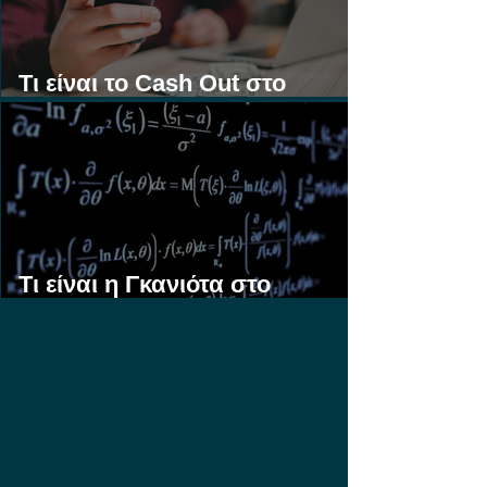
Τι είναι το Cash Out στο
Στοίχημα;
Τι είναι η Γκανιότα στο
Στοίχημα;