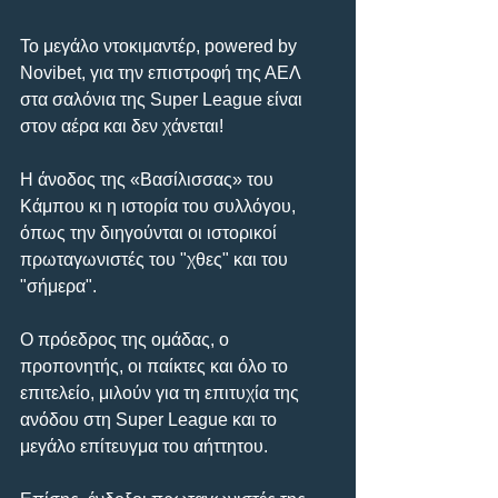
Το μεγάλο ντοκιμαντέρ, powered by 
Novibet, για την επιστροφή της ΑΕΛ 
στα σαλόνια της Super League είναι 
στον αέρα και δεν χάνεται!
Η άνοδος της «Βασίλισσας» του 
Κάμπου κι η ιστορία του συλλόγου, 
όπως την διηγούνται οι ιστορικοί 
πρωταγωνιστές του "χθες" και του 
"σήμερα".
Ο πρόεδρος της ομάδας, ο 
προπονητής, οι παίκτες και όλο το 
επιτελείο, μιλούν για τη επιτυχία της 
ανόδου στη Super League και το 
μεγάλο επίτευγμα του αήττητου.