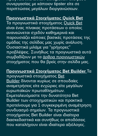
συνεργασίας με κάποιον tipster είτε σε
περιπτώσεις μεγάλων διοργανώσεων.
Προγνωστικά Στοιχήματος Quick Bet
Τα προγνωστικά στοιχήματος
Quick Bet
είναι ένας πίνακας προτάσεων ο οποίος
ανανεώνεται σχεδόν καθημερινά και
παρουσιάζει κάποιες βασικές προτάσεις της
ομάδας της σελίδας μας χωρίς ανάλυση.
Ουσιαστικά μιλάμε για "γρήγορες"
προβλέψεις. Συνήθως τα προγνωστικά αυτά
συμβαδίζουν με τα
άρθρα προγνωστικών
στοιχήματος που θα βρείς στην σελίδα μας.
Προγνωστικά Στοιχήματος Bet Builder
Τα
προγνωστικά στοιχήματος
Bet
Builder
δίνονται κυρίως σε σπουδαίες
αναμετρήσεις είτε ενχώριες είτε μεγάλων
ευρωπαϊκών πρωταθλημάτων.
Εκμεταλευόμαστε την δυνατότητα Bet
Builder των στοιχηματικών και πρακτικά
προτείνουμε για 1 συγκεκριμένη αναμέτρηση
συνδυασμό σημείων. Τα προγνωστικά
στοιχήματος Bet Builder είναι ιδιαίτερα
διασκεδαστικά και συνήθως οι αποδόσεις
που καταλήγουν είναι ιδιαίτερα αξιόλογες.