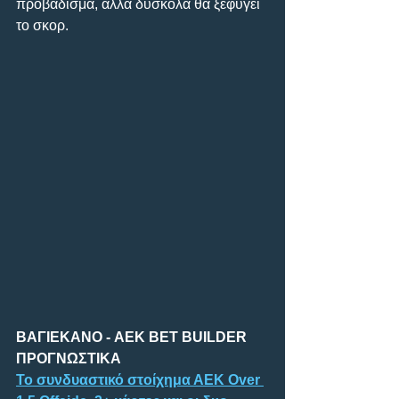
προβάδισμα, αλλά δύσκολα θα ξεφύγει 
το σκορ.
ΒΑΓΙΕΚΑΝΟ - AEK BET BUILDER 
ΠΡΟΓΝΩΣΤΙΚΑ
Το συνδυαστικό στοίχημα ΑΕΚ Over 