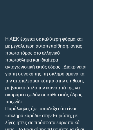
Η ΑΕΚ έρχεται σε καλύτερη φόρμα και 
με μεγαλύτερη αυτοπεποίθηση, όντας 
πρωτοπόρος στο ελληνικό 
πρωτάθλημα και ιδιαίτερα 
ανταγωνιστική εκτός έδρας . Διακρίνεται 
για τη συνοχή της, τη σκληρή άμυνα και 
την αποτελεσματικότητα στην επίθεση, 
με βασικό όπλο την ικανότητά της να 
σκοράρει σχεδόν σε κάθε εκτός έδρας 
παιχνίδι . 
Παράλληλα, έχει αποδείξει ότι είναι 
«σκληρό καρύδι» στην Ευρώπη, με 
λίγες ήττες σε πρόσφατα ευρωπαϊκά 
ματς . Το βασικό της πλεονέκτημα είναι 