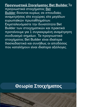
Προγνωστικά Στοιχήματος Bet Builder
Τα
προγνωστικά στοιχήματος
Bet
Builder
δίνονται κυρίως σε σπουδαίες
αναμετρήσεις είτε ενχώριες είτε μεγάλων
ευρωπαϊκών πρωταθλημάτων.
Εκμεταλευόμαστε την δυνατότητα Bet
Builder των στοιχηματικών και πρακτικά
προτείνουμε για 1 συγκεκριμένη αναμέτρηση
συνδυασμό σημείων. Τα προγνωστικά
στοιχήματος Bet Builder είναι ιδιαίτερα
διασκεδαστικά και συνήθως οι αποδόσεις
που καταλήγουν είναι ιδιαίτερα αξιόλογες.
Θεωρία Στοιχήματος