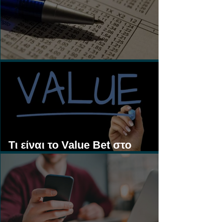
Τι είναι τα Ασιατικά Χάντικαπ;
Τι είναι το Value Bet στο
Στοίχημα;