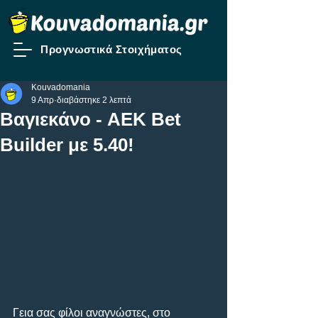
Προγνωστικά Στοιχήματος
Kouvadomania
9 Απρ
διαβάστηκε 2 λεπτά
Βαγιεκάνο - AEK Bet
Builder με 5.40!
Γεια σας φίλοι αναγνώστες, στο 