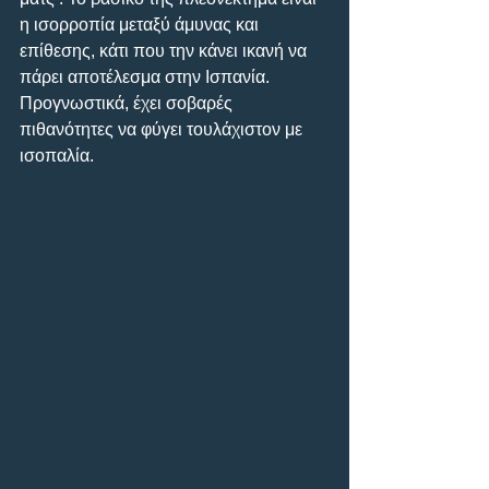
η ισορροπία μεταξύ άμυνας και 
επίθεσης, κάτι που την κάνει ικανή να 
πάρει αποτέλεσμα στην Ισπανία. 
Προγνωστικά, έχει σοβαρές 
πιθανότητες να φύγει τουλάχιστον με 
ισοπαλία.