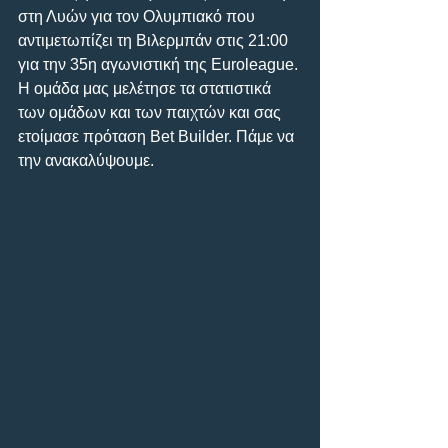
στη Λυών για τον Ολυμπιακό που 
αντιμετωπίζει τη Βιλερμπάν στις 21:00 
για την 35η αγωνιστική της Euroleague.
Η ομάδα μας μελέτησε τα στατιστικά 
των ομάδων και των παιχτών και σας 
ετοίμασε πρόταση Bet Builder. Πάμε να 
την ανακαλύψουμε.