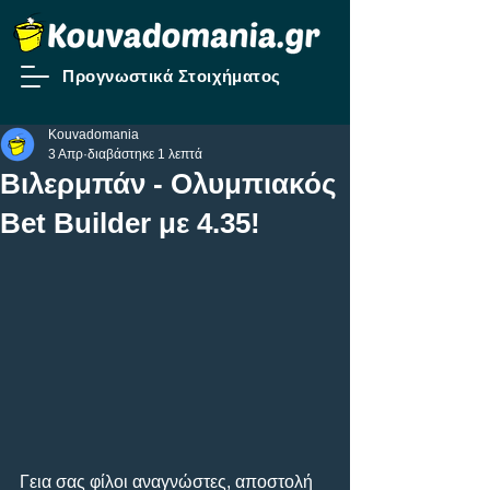
Προγνωστικά Στοιχήματος
Kouvadomania
3 Απρ
διαβάστηκε 1 λεπτά
Βιλερμπάν - Ολυμπιακός
Bet Builder με 4.35!
Γεια σας φίλοι αναγνώστες, αποστολή 