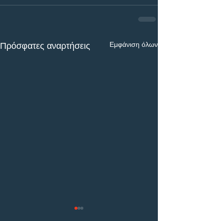
Εμφάνιση όλων
Πρόσφατες αναρτήσεις