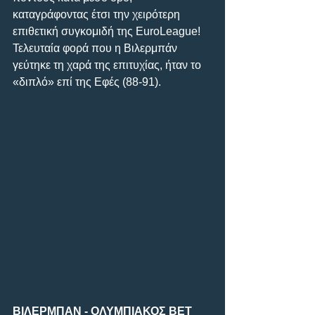
καταγράφοντας έτσι την χειρότερη 
επιθετική συγκομιδή της EuroLeague! 
Τελευταία φορά που η Βιλερμπάν 
γεύτηκε τη χαρά της επιτυχίας, ήταν το 
«διπλό» επί της Εφές (88-91).
ΒΙΛΕΡΜΠΑΝ - ΟΛΥΜΠΙΑΚΟΣ BET 