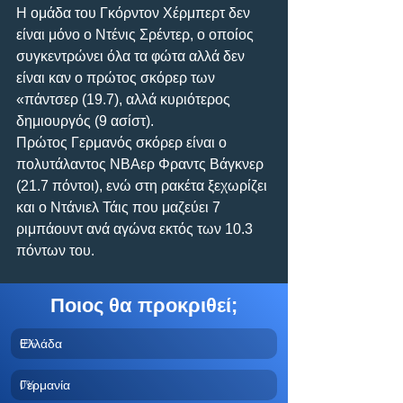
Η ομάδα του Γκόρντον Χέρμπερτ δεν 
είναι μόνο ο Ντένις Σρέντερ, ο οποίος 
συγκεντρώνει όλα τα φώτα αλλά δεν 
είναι καν ο πρώτος σκόρερ των 
«πάντσερ (19.7), αλλά κυριότερος 
δημιουργός (9 ασίστ).
Πρώτος Γερμανός σκόρερ είναι ο 
πολυτάλαντος ΝΒΑερ Φραντς Βάγκνερ 
(21.7 πόντοι), ενώ στη ρακέτα ξεχωρίζει 
και ο Ντάνιελ Τάις που μαζεύει 7 
ριμπάουντ ανά αγώνα εκτός των 10.3 
πόντων του.
Ποιος θα προκριθεί;
Ελλάδα
0
%
Γερμανία
0
%