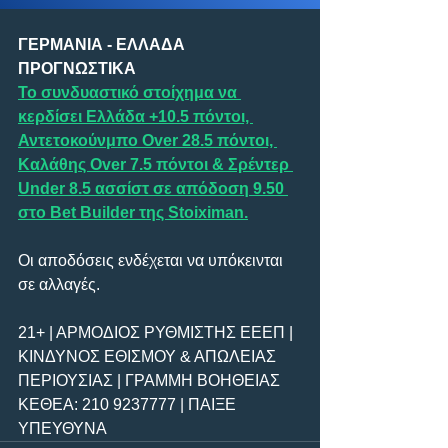
ΓΕΡΜΑΝΙΑ - ΕΛΛΑΔΑ 
ΠΡΟΓΝΩΣΤΙΚΑ
Το συνδυαστικό στοίχημα να 
κερδίσει Ελλάδα +10.5 πόντοι, 
Αντετοκούνμπο Over 28.5 πόντοι, 
Καλάθης Over 7.5 πόντοι & Σρέντερ 
Under 8.5 ασσίστ σε απόδοση 9.50 
στο Bet Builder της Stoiximan.
Οι αποδόσεις ενδέχεται να υπόκεινται 
σε αλλαγές.
21+ | ΑΡΜΟΔΙΟΣ ΡΥΘΜΙΣΤΗΣ ΕΕΕΠ | 
ΚΙΝΔΥΝΟΣ ΕΘΙΣΜΟΥ & ΑΠΩΛΕΙΑΣ 
ΠΕΡΙΟΥΣΙΑΣ | ΓΡΑΜΜΗ ΒΟΗΘΕΙΑΣ 
ΚΕΘΕΑ: 210 9237777 | ΠΑΙΞΕ 
ΥΠΕΥΘΥΝΑ