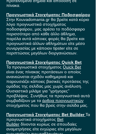
προτεινόμενα σημεία και απόδοση σε
πίνακα.
Προγνωστικά Στοιχήματος Ποδοσφαίρου
Στην Kouvadomania.gr θα βρείτε κατά κύριο
λόγο προγνωστικά στοιχήματος
ποδοσφαίρου, μας αρέσει το ποδόσφαιρο
περισσότερο από κάθε άλλο άθλημα,
παρόλα αυτά κάποιες φορές θα βρείτε και
προγνωστικά άλλων αθλημάτων είτε μέσο
συνεργασίας με κάποιον tipster είτε σε
περιπτώσεις μεγάλων διοργανώσεων.
Προγνωστικά Στοιχήματος Quick Bet
Τα προγνωστικά στοιχήματος
Quick Bet
είναι ένας πίνακας προτάσεων ο οποίος
ανανεώνεται σχεδόν καθημερινά και
παρουσιάζει κάποιες βασικές προτάσεις της
ομάδας της σελίδας μας χωρίς ανάλυση.
Ουσιαστικά μιλάμε για "γρήγορες"
προβλέψεις. Συνήθως τα προγνωστικά αυτά
συμβαδίζουν με τα
άρθρα προγνωστικών
στοιχήματος που θα βρείς στην σελίδα μας.
Προγνωστικά Στοιχήματος Bet Builder
Τα
προγνωστικά στοιχήματος
Bet
Builder
δίνονται κυρίως σε σπουδαίες
αναμετρήσεις είτε ενχώριες είτε μεγάλων
ευρωπαϊκών πρωταθλημάτων.