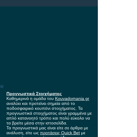
στους ομίλους 
Europa League,
έπαθλο* ανταμο
Stoiximan!
Προγνωστικά Στοιχήματος
Καθημερινά η ομάδα του
Kouvadomania.gr
αναλύει και προτείνει σημεία από το
ποδοσφαιρικό κουπόνι στοιχήματος. Τα
προγνωστικά στοιχήματος είναι γραμμένα με
απλό κατανοητό τρόπο και πολύ εύκολο να
τα βρείτε μέσα στην ιστοσελίδα.
Τα προγνωστικά μας είναι είτε σε άρθρα με
ανάλυση, είτε ως
προτάσεις Quick Bet
με