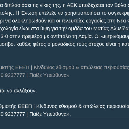
α διπλασιάσει τις νίκες της, η ΑΕΚ υποδέχεται τον Βόλο
πολης. Η Ένωση επέλεξε να χρησιμοποιήσει το συγκεκρι
ρι να ολοκληρωθούν και οι τελευταίες εργασίες στη Νέα 
χολογία είναι στα ύψη για την ομάδα του Ματίας Αλμείδα,
3-0 στην πρεμιέρα με αντίπαλο τη Λαμία. Οι «κιτρινόμαυ
μοτίβο, καθώς φέτος ο μοναδικός τους στόχος είναι η κα
ιστής ΕΕΕΠ | Κίνδυνος εθισμού & απώλειας περιουσίας
0 9237777 | Παίξε Υπεύθυνα»   
ται να αλλάξουν.
0 9237777 | Παίξε Υπεύθυνα».