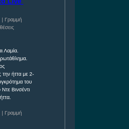
το Live 
 | Γραμμή 
θέσεις
 Λαμία. 
πρωτάθλημα. 
ος 
 την ήττα με 2-
υγκρότημα του 
Ντε Βινσέντι 
ήττα.
 | Γραμμή 