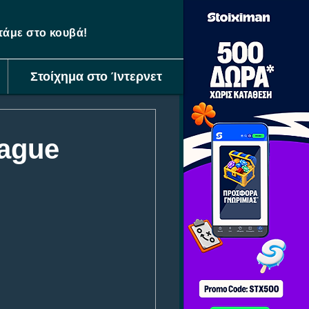
ετάμε στο κουβά!
Στοίχημα στο Ίντερνετ
eague