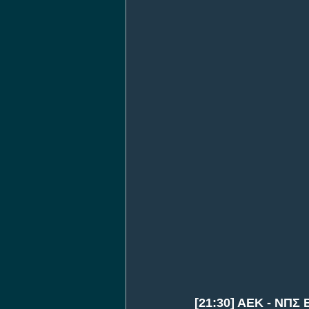
[21:30]
ΑΕΚ - ΝΠΣ 