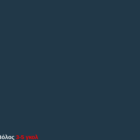
Βόλος 
3-5 γκολ