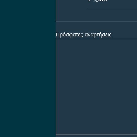
Πρόσφατες αναρτήσεις