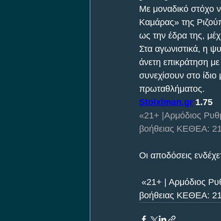
Με μοναδικό στόχο ν
Καμάρας» της Ριζού
ως την έδρα της, μέχ
Στα αγωνιστικά, η ψυ
άνετη επικράτηση με 
συνεχίσουν στο ίδιο 
πρωταθλήματος.
Stoiximan.gr
 1.75  
«21+ |Αρμόδιος Ρυθμ
βοήθειας ΚΕΘΕΑ: 21
Oι αποδόσεις ενδέχε
 «21+ | Αρμόδιος Ρυθμιστής ΕΕΕΠ | Κίνδυνος εθισμού & απώλειας περιουσίας | Γραμμή 
βοήθειας ΚΕΘΕΑ: 21