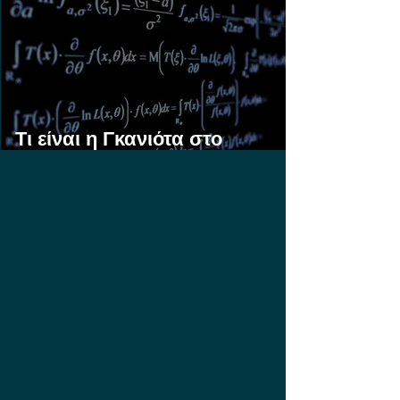
Τι είναι η Γκανιότα στο
Στοίχημα;