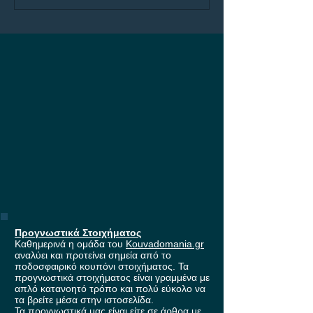
07/08
μάχη για τη εί
στους ομίλους 
Europa League,
έπαθλο* ανταμο
Stoiximan!
Προγνωστικά Στοιχήματος
Καθημερινά η ομάδα του
Kouvadomania.gr
αναλύει και προτείνει σημεία από το
ποδοσφαιρικό κουπόνι στοιχήματος. Τα
προγνωστικά στοιχήματος είναι γραμμένα με
απλό κατανοητό τρόπο και πολύ εύκολο να
τα βρείτε μέσα στην ιστοσελίδα.
Τα προγνωστικά μας είναι είτε σε άρθρα με