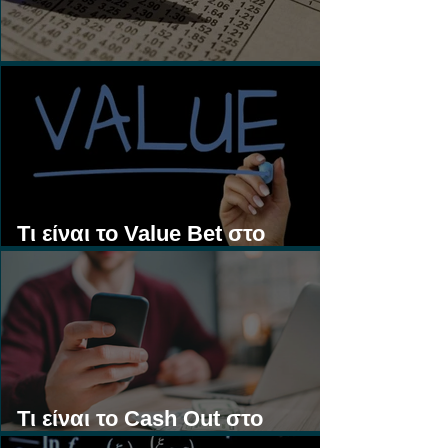
Τι είναι τα Ασιατικά Χάντικαπ;
Τι είναι το Value Bet στο
Στοίχημα;
Τι είναι το Cash Out στο
Στοίχημα;