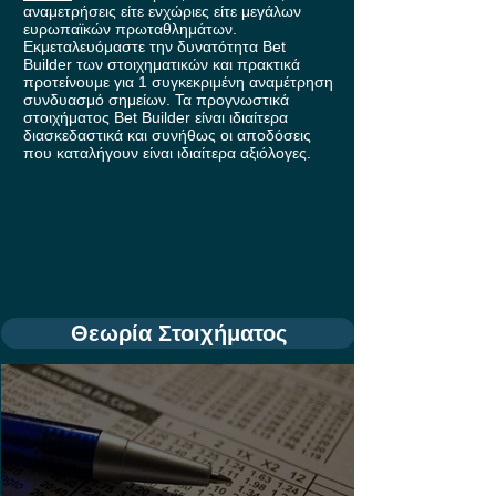
αναμετρήσεις είτε ενχώριες είτε μεγάλων
ευρωπαϊκών πρωταθλημάτων.
Εκμεταλευόμαστε την δυνατότητα Bet
Builder των στοιχηματικών και πρακτικά
προτείνουμε για 1 συγκεκριμένη αναμέτρηση
συνδυασμό σημείων. Τα προγνωστικά
στοιχήματος Bet Builder είναι ιδιαίτερα
διασκεδαστικά και συνήθως οι αποδόσεις
που καταλήγουν είναι ιδιαίτερα αξιόλογες.
Θεωρία Στοιχήματος