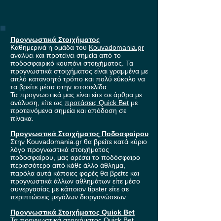
Προγνωστικά Στοιχήματος
Καθημερινά η ομάδα του
Kouvadomania.gr
αναλύει και προτείνει σημεία από το
ποδοσφαιρικό κουπόνι στοιχήματος. Τα
προγνωστικά στοιχήματος είναι γραμμένα με
απλό κατανοητό τρόπο και πολύ εύκολο να
τα βρείτε μέσα στην ιστοσελίδα.
Τα προγνωστικά μας είναι είτε σε άρθρα με
ανάλυση, είτε ως
προτάσεις Quick Bet
με
προτεινόμενα σημεία και απόδοση σε
πίνακα.
Προγνωστικά Στοιχήματος Ποδοσφαίρου
Στην Kouvadomania.gr θα βρείτε κατά κύριο
λόγο προγνωστικά στοιχήματος
ποδοσφαίρου, μας αρέσει το ποδόσφαιρο
περισσότερο από κάθε άλλο άθλημα,
παρόλα αυτά κάποιες φορές θα βρείτε και
προγνωστικά άλλων αθλημάτων είτε μέσο
συνεργασίας με κάποιον tipster είτε σε
περιπτώσεις μεγάλων διοργανώσεων.
Προγνωστικά Στοιχήματος Quick Bet
Τα προγνωστικά στοιχήματος
Quick Bet