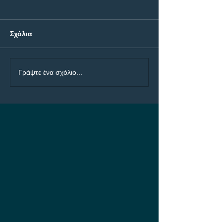
Σχόλια
Προγνωστικά Ημέρας
ΠΑΟΚ - Άντερλε
Γράψτε ένα σχόλιο...
07/08
μάχη για τη εί
στους ομίλους 
Europa League,
έπαθλο* ανταμο
Stoiximan!