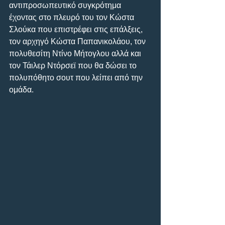
αντιπροσωπευτικό συγκρότημα 
έχοντας στο πλευρό του τον Κώστα 
Σλούκα που επιστρέφει στις επάλξεις, 
τον αρχηγό Κώστα Παπανικολάου, τον 
πολυθεσίτη Ντίνο Μήτογλου αλλά και 
τον Τάιλερ Ντόρσεϊ που θα δώσει το 
πολυπόθητο σουτ που λείπει από την 
ομάδα.