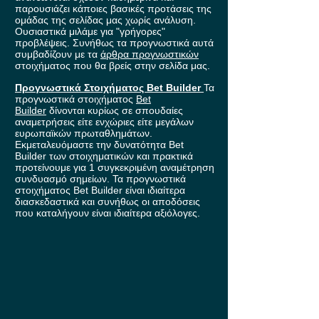
παρουσιάζει κάποιες βασικές προτάσεις της
ομάδας της σελίδας μας χωρίς ανάλυση.
Ουσιαστικά μιλάμε για "γρήγορες"
προβλέψεις. Συνήθως τα προγνωστικά αυτά
συμβαδίζουν με τα
άρθρα προγνωστικών
στοιχήματος που θα βρείς στην σελίδα μας.
Προγνωστικά Στοιχήματος Bet Builder
Τα
προγνωστικά στοιχήματος
Bet
Builder
δίνονται κυρίως σε σπουδαίες
αναμετρήσεις είτε ενχώριες είτε μεγάλων
ευρωπαϊκών πρωταθλημάτων.
Εκμεταλευόμαστε την δυνατότητα Bet
Builder των στοιχηματικών και πρακτικά
προτείνουμε για 1 συγκεκριμένη αναμέτρηση
συνδυασμό σημείων. Τα προγνωστικά
στοιχήματος Bet Builder είναι ιδιαίτερα
διασκεδαστικά και συνήθως οι αποδόσεις
που καταλήγουν είναι ιδιαίτερα αξιόλογες.