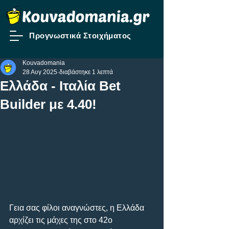
Προγνωστικά Στοιχήματος
Kouvadomania
28 Αυγ 2025
διαβάστηκε 1 λεπτά
Ελλάδα - Ιταλία Bet
Builder με 4.40!
Γεια σας φίλοι αναγνώστες, η Ελλάδα 
αρχίζει τις μάχες της στο 42ο 