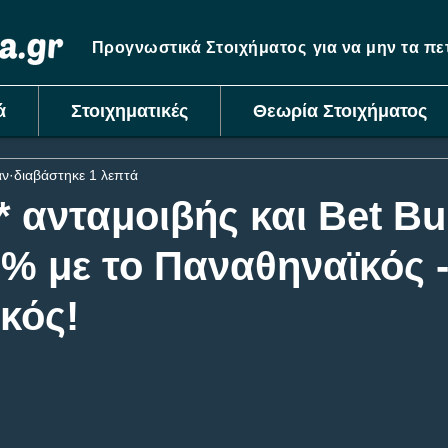
Προγνωστικά Στοιχήματος
για να μην τα π
ά
Στοιχηματικές
Θεωρία Στοιχήματος
αν
διαβάστηκε 1 λεπτά
 ανταμοιβής και Bet Bu
% με το Παναθηναϊκός 
κός!