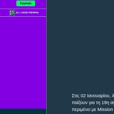
Στις 02 Ιανουαρίου,
παίζουν για τη 19η α
περιμένει με Mission