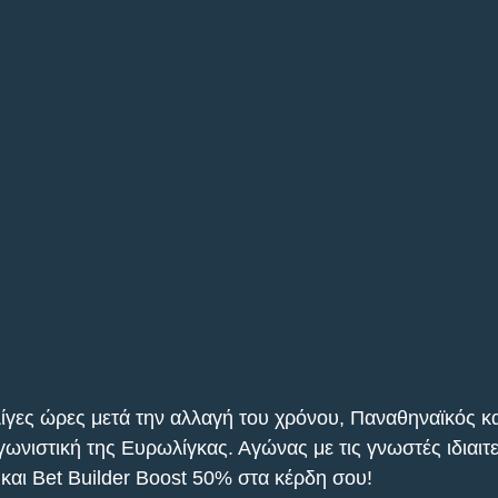
 λίγες ώρες μετά την αλλαγή του χρόνου, Παναθηναϊκός κ
γωνιστική της Ευρωλίγκας. Αγώνας με τις γνωστές ιδιαιτε
 και Bet Builder Boost 50% στα κέρδη σου!