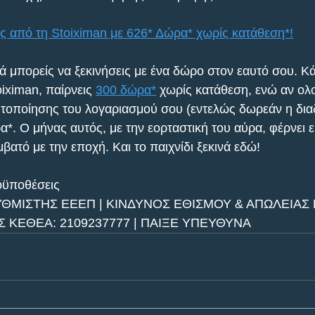
 από τη Stoiximan με 626* Δώρα* χωρίς κατάθεση*!
ά μπορείς να ξεκινήσεις με ένα δώρο στον εαυτό σου. Κά
iximan, παίρνεις 
300 δώρα*
 χωρίς κατάθεση, ενώ αν ολ
αυτοποίησης του λογαριασμού σου (εντελώς δωρεάν η διαδ
*. Ο μήνας αυτός, με την εορταστική του αύρα, φέρνει ευ
βατό με την εποχή. Και το παιχνίδι ξεκινά εδώ!
ϋποθέσεις
ΥΘΜΙΣΤΗΣ ΕΕΕΠ | ΚΙΝΔΥΝΟΣ ΕΘΙΣΜΟΥ & ΑΠΩΛΕΙΑΣ 
ΚΕΘΕΑ: 2109237777 | ΠΑΙΞΕ ΥΠΕΥΘΥΝΑ 