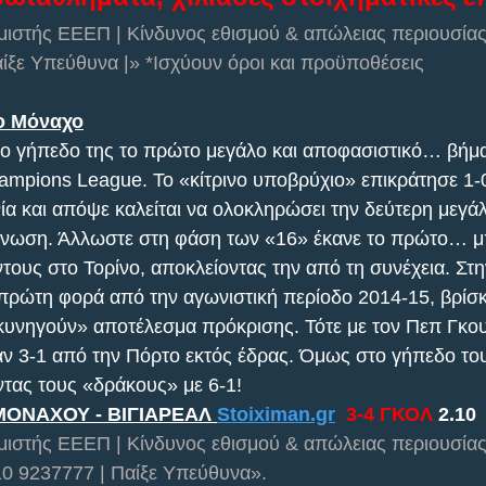
μιστής ΕΕΕΠ | Κίνδυνος εθισμού & απώλειας περιουσία
ξε Υπεύθυνα |» *Ισχύουν όροι και προϋποθέσεις 
το Μόναχο
το γήπεδο της το πρώτο μεγάλο και αποφασιστικό… βήμα 
hampions League. Το «κίτρινο υποβρύχιο» επικράτησε 1-
α και απόψε καλείται να ολοκληρώσει την δεύτερη μεγάλη
άνωση. Άλλωστε στη φάση των «16» έκανε το πρώτο… μπ
ντους στο Τορίνο, αποκλείοντας την από τη συνέχεια. Στη
 πρώτη φορά από την αγωνιστική περίοδο 2014-15, βρίσκ
«κυνηγούν» αποτέλεσμα πρόκρισης. Τότε με τον Πεπ Γκο
αν 3-1 από την Πόρτο εκτός έδρας. Όμως στο γήπεδο το
οντας τους «δράκους» με 6-1!
ΜΟΝΑΧΟΥ - ΒΙΓΙΑΡΕΑΛ 
Stoiximan.gr
3-4 ΓΚΟΛ
 2.10
ιστής ΕΕΕΠ | Κίνδυνος εθισμού & απώλειας περιουσίας
0 9237777 | Παίξε Υπεύθυνα».