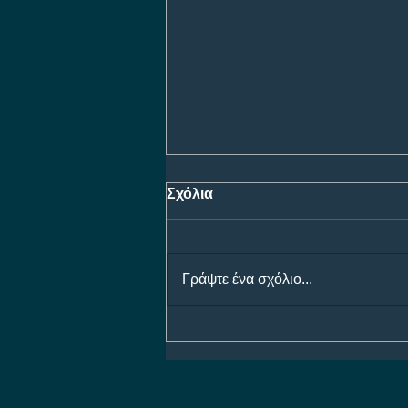
Σχόλια
Γράψτε ένα σχόλιο...
ΠΑΟΚ - Άντερλεχτ Bet
Builder με 4.50!