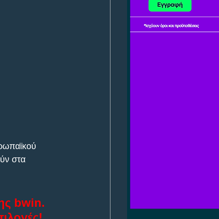
υρωπαϊκού 
ύν στα 
ης bwin. 
πιλογές!