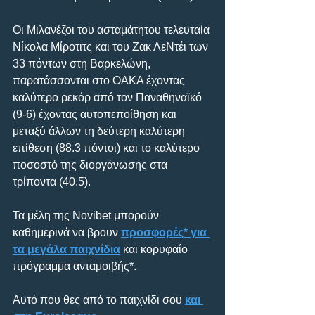
Οι Μιλανέζοι του ασταμάτητου τελευταία 
Νίκολα Μίροτιτς και του Ζακ ΛεΝτέι των 
33 πόντων στη Βαρκελώνη, 
παρατάσσονται στο ΟΑΚΑ έχοντας 
καλύτερο ρεκόρ από τον Παναθηναϊκό 
(9-6) έχοντας αυτοπεποίθηση και 
μεταξύ άλλων τη δεύτερη καλύτερη 
επίθεση (88.3 πόντοι) και το καλύτερο 
ποσοστό της διοργάνωσης στα 
τρίποντα (40.5).
Τα μέλη της Novibet μπορούν 
καθημερινά να βρουν 
προσφορές* για 
τα μεγάλα παιχνίδια
 και κορυφαίο 
πρόγραμμα ανταμοιβής*.
Αυτό που θες από το παιχνίδι σου 
και 