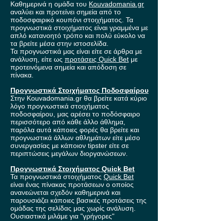
Καθημερινά η ομάδα του
Kouvadomania.gr
αναλύει και προτείνει σημεία από το
ποδοσφαιρικό κουπόνι στοιχήματος. Τα
προγνωστικά στοιχήματος είναι γραμμένα με
απλό κατανοητό τρόπο και πολύ εύκολο να
τα βρείτε μέσα στην ιστοσελίδα.
Τα προγνωστικά μας είναι είτε σε άρθρα με
ανάλυση, είτε ως
προτάσεις Quick Bet
με
προτεινόμενα σημεία και απόδοση σε
πίνακα.
Προγνωστικά Στοιχήματος Ποδοσφαίρου
Στην Kouvadomania.gr θα βρείτε κατά κύριο
λόγο προγνωστικά στοιχήματος
ποδοσφαίρου, μας αρέσει το ποδόσφαιρο
περισσότερο από κάθε άλλο άθλημα,
παρόλα αυτά κάποιες φορές θα βρείτε και
προγνωστικά άλλων αθλημάτων είτε μέσο
συνεργασίας με κάποιον tipster είτε σε
περιπτώσεις μεγάλων διοργανώσεων.
Προγνωστικά Στοιχήματος Quick Bet
Τα προγνωστικά στοιχήματος
Quick Bet
είναι ένας πίνακας προτάσεων ο οποίος
ανανεώνεται σχεδόν καθημερινά και
παρουσιάζει κάποιες βασικές προτάσεις της
ομάδας της σελίδας μας χωρίς ανάλυση.
Ουσιαστικά μιλάμε για "γρήγορες"