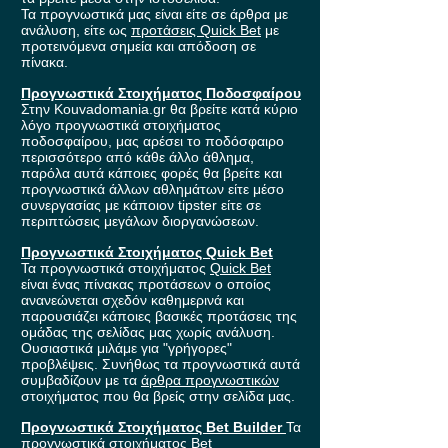
Τα προγνωστικά μας είναι είτε σε άρθρα με
ανάλυση, είτε ως
προτάσεις Quick Bet
με
προτεινόμενα σημεία και απόδοση σε
πίνακα.
Προγνωστικά Στοιχήματος Ποδοσφαίρου
Στην Kouvadomania.gr θα βρείτε κατά κύριο
λόγο προγνωστικά στοιχήματος
ποδοσφαίρου, μας αρέσει το ποδόσφαιρο
περισσότερο από κάθε άλλο άθλημα,
παρόλα αυτά κάποιες φορές θα βρείτε και
προγνωστικά άλλων αθλημάτων είτε μέσο
συνεργασίας με κάποιον tipster είτε σε
περιπτώσεις μεγάλων διοργανώσεων.
Προγνωστικά Στοιχήματος Quick Bet
Τα προγνωστικά στοιχήματος
Quick Bet
είναι ένας πίνακας προτάσεων ο οποίος
ανανεώνεται σχεδόν καθημερινά και
παρουσιάζει κάποιες βασικές προτάσεις της
ομάδας της σελίδας μας χωρίς ανάλυση.
Ουσιαστικά μιλάμε για "γρήγορες"
προβλέψεις. Συνήθως τα προγνωστικά αυτά
συμβαδίζουν με τα
άρθρα προγνωστικών
στοιχήματος που θα βρείς στην σελίδα μας.
Προγνωστικά Στοιχήματος Bet Builder
Τα
προγνωστικά στοιχήματος
Bet