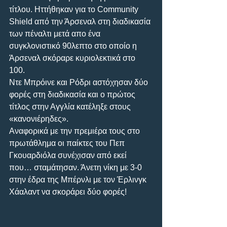
τίτλου. Ηττήθηκαν για το Community 
Shield από την Άρσεναλ στη διαδικασία 
των πέναλτι μετά απο ένα 
συγκλονιστικό 90λεπτο στο οποίο η 
Άρσεναλ σκόραρε κυριολεκτικά στο 
100. 
Ντε Μπρόινε και Ρόδρι αστόχησαν δύο 
φορές στη διαδικασία και ο πρώτος 
τίτλος στην Αγγλία κατέληξε στους 
«κανονιέρηδες». 
Αναφορικά με την πρεμιέρα τους στο 
πρωτάθλημα οι παίκτες του Πεπ 
Γκουαρδιόλα συνέχισαν από εκεί 
που… σταμάτησαν. Άνετη νίκη με 3-0 
στην έδρα της Μπέρνλι με τον Έρλινγκ 
Χάαλαντ να σκοράρει δύο φορές! 