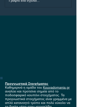
ΠΑΟΚ - Άντερλεχτ: Η
ΠΑΟΚ - Άντερλε
Γράψτε ένα σχόλιο...
μάχη για τη είσοδο
Builder με 4.50!
στους ομίλους του
Europa League, με
έπαθλο* ανταμοιβής στη
Stoiximan!
Προγνωστικά Στοιχήματος
Καθημερινά η ομάδα του
Kouvadomania.gr
αναλύει και προτείνει σημεία από το
ποδοσφαιρικό κουπόνι στοιχήματος. Τα
προγνωστικά στοιχήματος είναι γραμμένα με
απλό κατανοητό τρόπο και πολύ εύκολο να
τα βρείτε μέσα στην ιστοσελίδα.