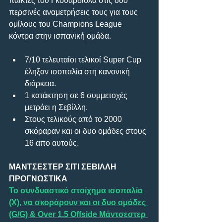
παίκτες του Γκουαρδιόλα στις δύο 
περσινές αναμετρήσεις τους για τους 
ομίλους του Champions League 
κόντρα στην ισπανική ομάδα.
7/10 τελευταίοι τελικοί Super Cup 
έληξαν ισοπαλία στη κανονική 
διάρκεια.
1 κατάκτηση σε 6 συμμετοχές 
μετράει η Σεβίλλη.
Στους τελικούς από το 2000 
σκόραραν και οι δυο ομάδες στους 
16 απο αυτούς.
ΜΑΝΤΣΕΣΤΕΡ ΣΙΤΙ ΣΕΒΙΛΛΗ 
ΠΡΟΓΝΩΣΤΙΚΑ
Το συνδυαστικό στοίχημα ισοπαλία 
(Χ), να σκοράρουν και οι δυο ομάδες 
(G/G) & Over 1.5 Offside Μάντσεστερ 