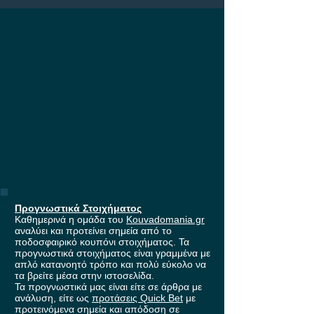
Europa League, με
έπαθλο* ανταμοιβής στη
Stoiximan!
Προγνωστικά Στοιχήματος
Καθημερινά η ομάδα του
Kouvadomania.gr
αναλύει και προτείνει σημεία από το
ποδοσφαιρικό κουπόνι στοιχήματος. Τα
προγνωστικά στοιχήματος είναι γραμμένα με
απλό κατανοητό τρόπο και πολύ εύκολο να
τα βρείτε μέσα στην ιστοσελίδα.
Τα προγνωστικά μας είναι είτε σε άρθρα με
ανάλυση, είτε ως
προτάσεις Quick Bet
με
προτεινόμενα σημεία και απόδοση σε