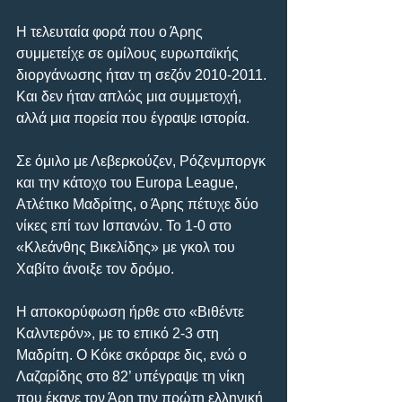
Η τελευταία φορά που ο Άρης 
συμμετείχε σε ομίλους ευρωπαϊκής 
διοργάνωσης ήταν τη σεζόν 2010-2011. 
Και δεν ήταν απλώς μια συμμετοχή, 
αλλά μια πορεία που έγραψε ιστορία.
Σε όμιλο με Λεβερκούζεν, Ρόζενμποργκ 
και την κάτοχο του Europa League, 
Ατλέτικο Μαδρίτης, ο Άρης πέτυχε δύο 
νίκες επί των Ισπανών. Το 1-0 στο 
«Κλεάνθης Βικελίδης» με γκολ του 
Χαβίτο άνοιξε τον δρόμο.
Η αποκορύφωση ήρθε στο «Βιθέντε 
Καλντερόν», με το επικό 2-3 στη 
Μαδρίτη. Ο Κόκε σκόραρε δις, ενώ ο 
Λαζαρίδης στο 82’ υπέγραψε τη νίκη 
που έκανε τον Άρη την πρώτη ελληνική 