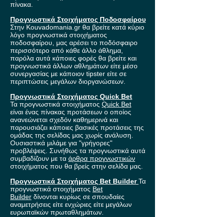
πίνακα.
Προγνωστικά Στοιχήματος Ποδοσφαίρου
Στην Kouvadomania.gr θα βρείτε κατά κύριο
λόγο προγνωστικά στοιχήματος
ποδοσφαίρου, μας αρέσει το ποδόσφαιρο
περισσότερο από κάθε άλλο άθλημα,
παρόλα αυτά κάποιες φορές θα βρείτε και
προγνωστικά άλλων αθλημάτων είτε μέσο
συνεργασίας με κάποιον tipster είτε σε
περιπτώσεις μεγάλων διοργανώσεων.
Προγνωστικά Στοιχήματος Quick Bet
Τα προγνωστικά στοιχήματος
Quick Bet
είναι ένας πίνακας προτάσεων ο οποίος
ανανεώνεται σχεδόν καθημερινά και
παρουσιάζει κάποιες βασικές προτάσεις της
ομάδας της σελίδας μας χωρίς ανάλυση.
Ουσιαστικά μιλάμε για "γρήγορες"
προβλέψεις. Συνήθως τα προγνωστικά αυτά
συμβαδίζουν με τα
άρθρα προγνωστικών
στοιχήματος που θα βρείς στην σελίδα μας.
Προγνωστικά Στοιχήματος Bet Builder
Τα
προγνωστικά στοιχήματος
Bet
Builder
δίνονται κυρίως σε σπουδαίες
αναμετρήσεις είτε ενχώριες είτε μεγάλων
ευρωπαϊκών πρωταθλημάτων.