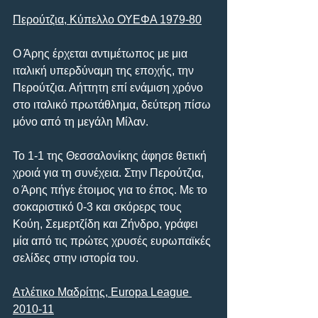
Περούτζια, Κύπελλο ΟΥΕΦΑ 1979-80
Ο Άρης έρχεται αντιμέτωπος με μια 
ιταλική υπερδύναμη της εποχής, την 
Περούτζια. Αήττητη επί ενάμιση χρόνο 
στο ιταλικό πρωτάθλημα, δεύτερη πίσω 
μόνο από τη μεγάλη Μίλαν.
Το 1-1 της Θεσσαλονίκης άφησε θετική 
χροιά για τη συνέχεια. Στην Περούτζια, 
ο Άρης πήγε έτοιμος για το έπος. Με το 
σοκαριστικό 0-3 και σκόρερς τους 
Κούη, Σεμερτζίδη και Ζήνδρο, γράφει 
μία από τις πρώτες χρυσές ευρωπαϊκές 
σελίδες στην ιστορία του.
Ατλέτικο Μαδρίτης, Europa League 
2010-11