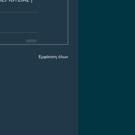
Εμφάνιση όλων