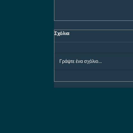
Σχόλια
Γράψτε ένα σχόλιο...
ΠΑΟΚ - Άντερλεχτ Bet
Builder με 4.50!