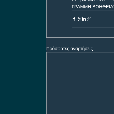
ΓΡΑΜΜΗ ΒΟΗΘΕΙΑΣ 
Πρόσφατες αναρτήσεις