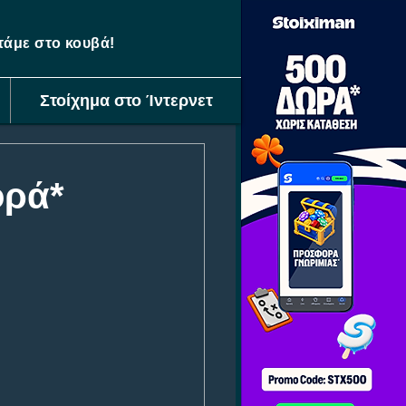
ετάμε στο κουβά!
Στοίχημα στο Ίντερνετ
ορά*