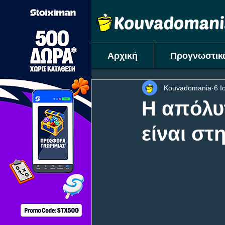
Αρχική
Προγνωστικ
Kouvadomania
6 Ι
Η απόλυ
είναι στ