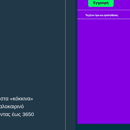
 στα «κόκκινα» 
λοκαιρινό 
ζοντας έως 3650 