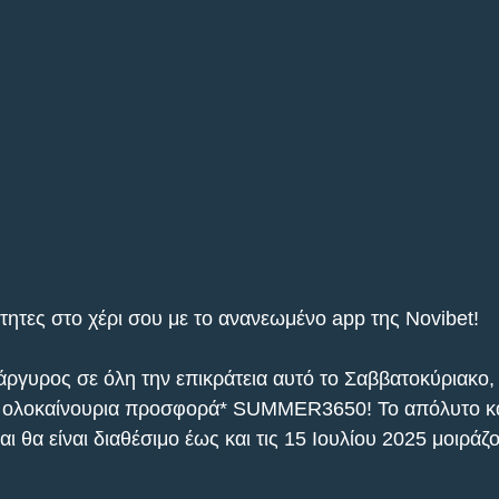
τητες στο χέρι σου με το ανανεωμένο app της Novibet!
άργυρος σε όλη την επικράτεια αυτό το Σαββατοκύριακο,
την ολοκαίνουρια προσφορά* SUMMER3650! Το απόλυτο κα
 και θα είναι διαθέσιμο έως και τις 15 Ιουλίου 2025 μοιρά