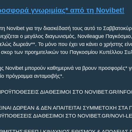
οσφορά γνωριμίας* από τη Novibet!
 τη Novibet για την διασκέδασή τους αυτό το Σαββατοκύρ
νεχίζεται ο μεγάλος διαγωνισμός, Novileague Παγκόσμιο,
λώς δωρεάν**. Το μόνο που έχει να κάνει ο χρήστης είνα
 σκορ των προημιτελικών του Παγκοσμίου Κυπέλλου Συ
της Novibet μπορούν καθημερινά να βρουν προσφορές* γι
αίο πρόγραμμα ανταμοιβής*.
ΠΡΟΫΠΟΘΕΣΕΙΣ ΔΙΑΘΕΣΙΜΟΙ ΣΤΟ NOVIBET.GR/INFO
ΕΙΝΑΙ ΔΩΡΕΑΝ & ΔΕΝ ΑΠΑΙΤΕΙΤΑΙ ΣΥΜΜΕΤΟΧΗ ΣΤΑ Π
ΟΫΠΟΘΕΣΕΙΣ ΔΙΑΘΕΣΙΜΟΙ ΣΤΟ NOVIBET.GR/NOVI-L
ΘΜΙΣΤΗΣ:ΕΕΕΠ | ΚΙΝΔΥΝΟΣ ΕΘΙΣΜΟΥ & ΑΠΩΛΕΙΑΣ Π