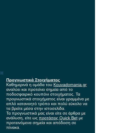
έπαθλο* ανταμοιβής στη
Stoiximan!
Προγνωστικά Στοιχήματος
Καθημερινά η ομάδα του
Kouvadomania.gr
αναλύει και προτείνει σημεία από το
ποδοσφαιρικό κουπόνι στοιχήματος. Τα
προγνωστικά στοιχήματος είναι γραμμένα με
απλό κατανοητό τρόπο και πολύ εύκολο να
τα βρείτε μέσα στην ιστοσελίδα.
Τα προγνωστικά μας είναι είτε σε άρθρα με
ανάλυση, είτε ως
προτάσεις Quick Bet
με
προτεινόμενα σημεία και απόδοση σε
πίνακα.