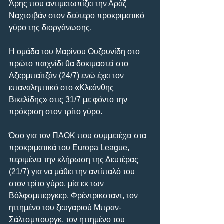
Άρης που αντιμετωπίζει την Αράζ 
Ναχτσιβάν στον δεύτερο προκριματικό 
γύρο της διοργάνωσης.
Η ομάδα του Μαρίνου Ουζουνίδη στο 
πρώτο παιχνίδι θα δοκιμαστεί στο 
Αζερμπαϊτζάν (24/7) ενώ έχει τον 
επαναληπτικό στο «Κλεάνθης 
Βικελίδης» στις 31/7 με φόντο την 
πρόκριση στον τρίτο γύρο.
Όσο για τον ΠΑΟΚ που συμμετέχει στα 
προκριματικά του Europa League, 
περιμένει την κλήρωση της Δευτέρας 
(21/7) για να μάθει την αντίπαλό του 
στον τρίτο γύρο, μία εκ των 
Βόλφσμπεργκερ, Φρέντρικσταντ, τον 
ηττημένο του ζευγαριού Μπραν-
Σάλτσμπουργκ, τον ηττημένο του 