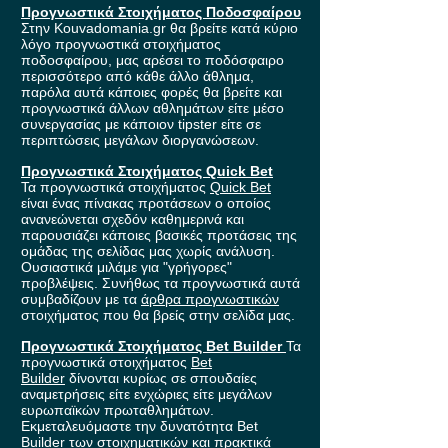
Προγνωστικά Στοιχήματος Ποδοσφαίρου
Στην Kouvadomania.gr θα βρείτε κατά κύριο
λόγο προγνωστικά στοιχήματος
ποδοσφαίρου, μας αρέσει το ποδόσφαιρο
περισσότερο από κάθε άλλο άθλημα,
παρόλα αυτά κάποιες φορές θα βρείτε και
προγνωστικά άλλων αθλημάτων είτε μέσο
συνεργασίας με κάποιον tipster είτε σε
περιπτώσεις μεγάλων διοργανώσεων.
Προγνωστικά Στοιχήματος Quick Bet
Τα προγνωστικά στοιχήματος
Quick Bet
είναι ένας πίνακας προτάσεων ο οποίος
ανανεώνεται σχεδόν καθημερινά και
παρουσιάζει κάποιες βασικές προτάσεις της
ομάδας της σελίδας μας χωρίς ανάλυση.
Ουσιαστικά μιλάμε για "γρήγορες"
προβλέψεις. Συνήθως τα προγνωστικά αυτά
συμβαδίζουν με τα
άρθρα προγνωστικών
στοιχήματος που θα βρείς στην σελίδα μας.
Προγνωστικά Στοιχήματος Bet Builder
Τα
προγνωστικά στοιχήματος
Bet
Builder
δίνονται κυρίως σε σπουδαίες
αναμετρήσεις είτε ενχώριες είτε μεγάλων
ευρωπαϊκών πρωταθλημάτων.
Εκμεταλευόμαστε την δυνατότητα Bet
Builder των στοιχηματικών και πρακτικά