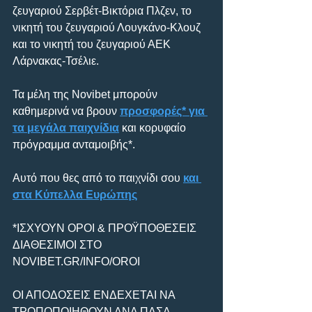
ζευγαριού Σερβέτ-Βικτόρια Πλζεν, το 
νικητή του ζευγαριού Λουγκάνο-Κλουζ 
και το νικητή του ζευγαριού ΑΕΚ 
Λάρνακας-Τσέλιε.
Τα μέλη της Novibet μπορούν 
καθημερινά να βρουν 
προσφορές* για 
τα μεγάλα παιχνίδια
 και κορυφαίο 
πρόγραμμα ανταμοιβής*.
Αυτό που θες από το παιχνίδι σου 
και 
στα Κύπελλα Ευρώπης
*ΙΣΧΥΟΥΝ ΟΡΟΙ & ΠΡΟΫΠΟΘΕΣΕΙΣ 
ΔΙΑΘΕΣΙΜΟΙ ΣΤΟ 
NOVIBET.GR/INFO/OROI
ΟΙ ΑΠΟΔΟΣΕΙΣ ΕΝΔΕΧΕΤΑΙ ΝΑ 
ΤΡΟΠΟΠΟΙΗΘΟΥΝ ΑΝΑ ΠΑΣΑ 