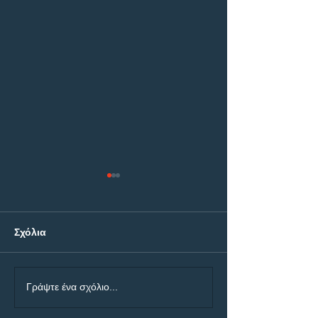
Σχόλια
Για την πρόκριση ο
Οι αναμετρήσει
Γράψτε ένα σχόλιο...
Ολυμπιακός με 500
Σαββατοκύριακ