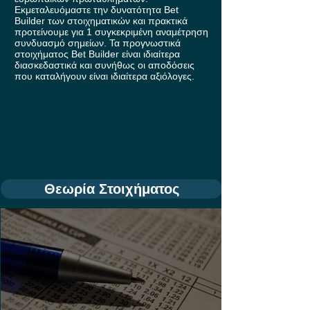
Εκμεταλευόμαστε την δυνατότητα Bet
Builder των στοιχηματικών και πρακτικά
προτείνουμε για 1 συγκεκριμένη αναμέτρηση
συνδυασμό σημείων. Τα προγνωστικά
στοιχήματος Bet Builder είναι ιδιαίτερα
διασκεδαστικά και συνήθως οι αποδόσεις
που καταλήγουν είναι ιδιαίτερα αξιόλογες.
Θεωρία Στοιχήματος