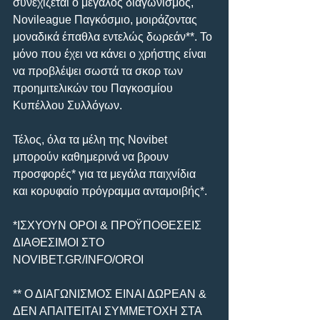
συνεχίζεται ο μεγάλος διαγωνισμός, 
Novileague Παγκόσμιο, μοιράζοντας 
μοναδικά έπαθλα εντελώς δωρεάν**. Το 
μόνο που έχει να κάνει ο χρήστης είναι 
να προβλέψει σωστά τα σκορ των 
προημιτελικών του Παγκοσμίου 
Κυπέλλου Συλλόγων.
Τέλος, όλα τα μέλη της Novibet 
μπορούν καθημερινά να βρουν 
προσφορές* για τα μεγάλα παιχνίδια 
και κορυφαίο πρόγραμμα ανταμοιβής*.
*ΙΣΧΥΟΥΝ ΟΡΟΙ & ΠΡΟΫΠΟΘΕΣΕΙΣ 
ΔΙΑΘΕΣΙΜΟΙ ΣΤΟ 
NOVIBET.GR/INFO/OROI
** Ο ΔΙΑΓΩΝΙΣΜΟΣ ΕΙΝΑΙ ΔΩΡΕΑΝ & 
ΔΕΝ ΑΠΑΙΤΕΙΤΑΙ ΣΥΜΜΕΤΟΧΗ ΣΤΑ 