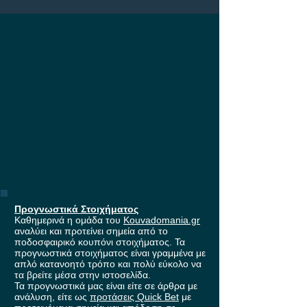
Δώρα* χωρίς κατάθεση*
Stoiximan, με 
και super έπαθλο*
ανταμοιβής
ανταμοιβής!
Προγνωστικά Στοιχήματος
Καθημερινά η ομάδα του
Kouvadomania.gr
αναλύει και προτείνει σημεία από το
ποδοσφαιρικό κουπόνι στοιχήματος. Τα
προγνωστικά στοιχήματος είναι γραμμένα με
απλό κατανοητό τρόπο και πολύ εύκολο να
τα βρείτε μέσα στην ιστοσελίδα.
Τα προγνωστικά μας είναι είτε σε άρθρα με
ανάλυση, είτε ως
προτάσεις Quick Bet
με