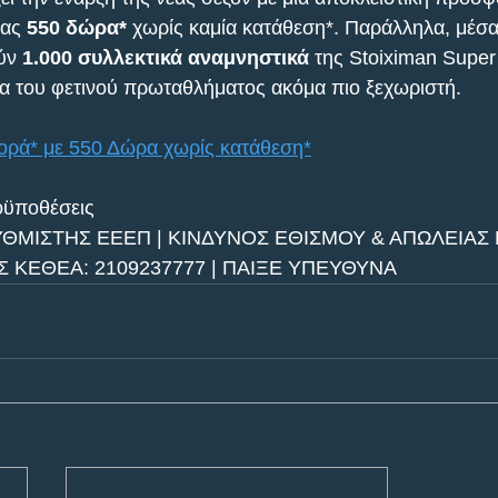
ας 
550 δώρα*
 χωρίς καμία κατάθεση*. Παράλληλα, μέσ
ύν 
1.000 συλλεκτικά αναμνηστικά
 της Stoiximan Super
ία του φετινού πρωταθλήματος ακόμα πιο ξεχωριστή.
* με 550 Δώρα χωρίς κατάθεση*
οϋποθέσεις
ΥΘΜΙΣΤΗΣ ΕΕΕΠ | ΚΙΝΔΥΝΟΣ ΕΘΙΣΜΟΥ & ΑΠΩΛΕΙΑΣ 
ΚΕΘΕΑ: 2109237777 | ΠΑΙΞΕ ΥΠΕΥΘΥΝΑ 