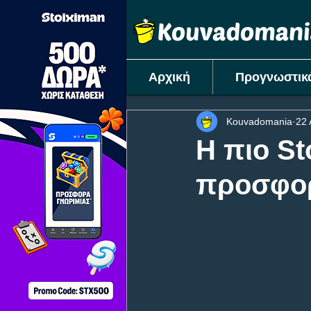
Αρχική
Προγνωστικ
Kouvadomania
22 
Η πιο St
προσφορ