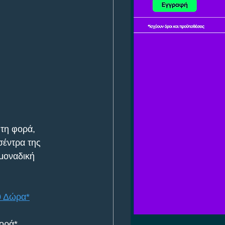
τη φορά, 
σέντρα της 
 μοναδική 
0 Δώρα*
ορά* 