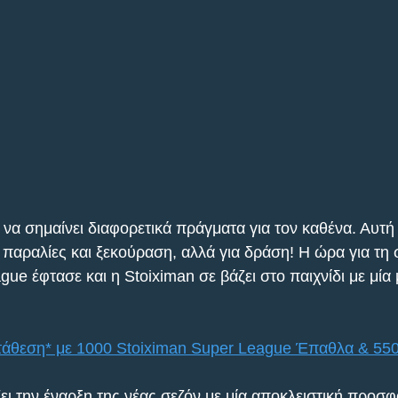
να σημαίνει διαφορετικά πράγματα για τον καθένα. Αυτή 
 παραλίες και ξεκούραση, αλλά για δράση! Η ώρα για τη 
ue έφτασε και η Stoiximan σε βάζει στο παιχνίδι με μία
άθεση* με 1000 Stoiximan Super League Έπαθλα & 55
ζει την έναρξη της νέας σεζόν με μία αποκλειστική προσφ