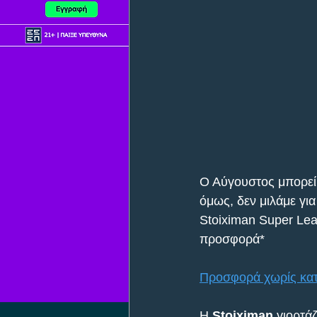
Ο Αύγουστος μπορεί 
όμως, δεν μιλάμε για
Stoiximan Super Leag
προσφορά*
Προσφορά χωρίς κατ
Η 
Stoiximan
 γιορτά