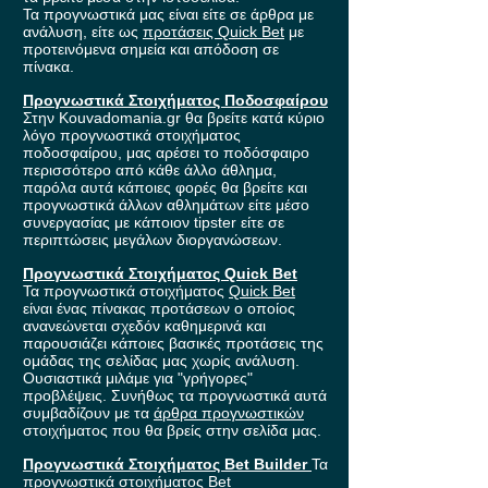
Τα προγνωστικά μας είναι είτε σε άρθρα με
ανάλυση, είτε ως
προτάσεις Quick Bet
με
προτεινόμενα σημεία και απόδοση σε
πίνακα.
Προγνωστικά Στοιχήματος Ποδοσφαίρου
Στην Kouvadomania.gr θα βρείτε κατά κύριο
λόγο προγνωστικά στοιχήματος
ποδοσφαίρου, μας αρέσει το ποδόσφαιρο
περισσότερο από κάθε άλλο άθλημα,
παρόλα αυτά κάποιες φορές θα βρείτε και
προγνωστικά άλλων αθλημάτων είτε μέσο
συνεργασίας με κάποιον tipster είτε σε
περιπτώσεις μεγάλων διοργανώσεων.
Προγνωστικά Στοιχήματος Quick Bet
Τα προγνωστικά στοιχήματος
Quick Bet
είναι ένας πίνακας προτάσεων ο οποίος
ανανεώνεται σχεδόν καθημερινά και
παρουσιάζει κάποιες βασικές προτάσεις της
ομάδας της σελίδας μας χωρίς ανάλυση.
Ουσιαστικά μιλάμε για "γρήγορες"
προβλέψεις. Συνήθως τα προγνωστικά αυτά
συμβαδίζουν με τα
άρθρα προγνωστικών
στοιχήματος που θα βρείς στην σελίδα μας.
Προγνωστικά Στοιχήματος Bet Builder
Τα
προγνωστικά στοιχήματος
Bet