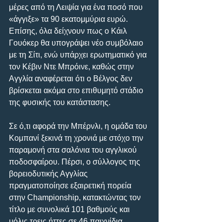
μέρες από τη Λειψία για ένα ποσό που 
«άγγιξε» τα 90 εκατομμύρια ευρώ. 
Επίσης, όλα δείχνουν πως ο Κάιλ 
Γουόκερ θα υπογράψει νέο συμβόλαιο 
με τη Σίτι, ενώ υπάρχει ερωτηματικό για 
τον Κέβιν Ντε Μπρόινε, καθώς στην 
Αγγλία αναφέρεται ότι ο Βέλγος δεν 
βρίσκεται ακόμα στο επιθυμητό στάδιο 
της φυσικής του κατάστασης.
Σε ό,τι αφορά την Μπέρνλι, η ομάδα του 
Κομπανί ξεκινά τη χρονιά με στόχο την 
παραμονή στα σαλόνια του αγγλικού 
ποδοσφαίρου. Πέρσι, ο σύλλογος της 
βορειοδυτικής Αγγλίας 
πραγματοποίησε εξαιρετική πορεία 
στην Championship, κατακτώντας τον 
τίτλο με συνολικά 101 βαθμούς και 
μόλις τρεις ήττες σε 46 παιχνίδια.