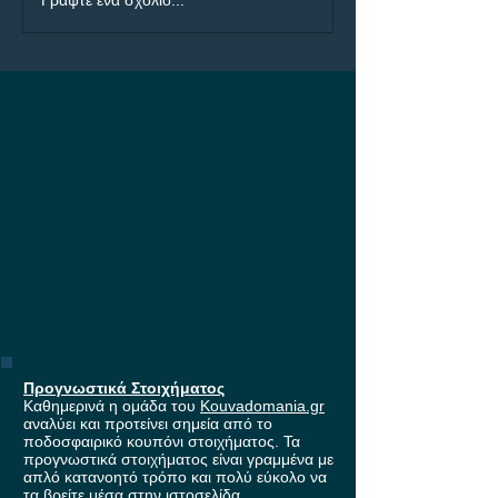
Προγνωστικά Ημέρας
ΠΑΟΚ - Άντερλε
Γράψτε ένα σχόλιο...
07/08
μάχη για τη εί
στους ομίλους 
Europa League,
έπαθλο* ανταμο
Stoiximan!
Προγνωστικά Στοιχήματος
Καθημερινά η ομάδα του
Kouvadomania.gr
αναλύει και προτείνει σημεία από το
ποδοσφαιρικό κουπόνι στοιχήματος. Τα
προγνωστικά στοιχήματος είναι γραμμένα με
απλό κατανοητό τρόπο και πολύ εύκολο να
τα βρείτε μέσα στην ιστοσελίδα.