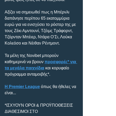
Αξίζει να σημειωθεί πως η Μπέρνλι 
δαπάνησε περίπου 65 εκατομμύρια 
ευρώ για να ενισχύσει το ρόστερ της με 
τους Ζέκι Αμντουνί, Τζέιμς Τράφορντ, 
Τζόρνταν Μπέιερ, Ντάρα Ο’Σι, Λούκα 
Κολεόσο και Νέιθαν Ρέντμοντ.
Τα μέλη της Novibet μπορούν 
καθημερινά να βρουν 
προσφορές* για 
τα μεγάλα παιχνίδια
 και κορυφαίο 
πρόγραμμα ανταμοιβής*.
H Premier League
 όπως θα ήθελες να 
είναι...
*ΙΣΧΥΟΥΝ ΟΡΟΙ & ΠΡΟΫΠΟΘΕΣΕΙΣ 
ΔΙΑΘΕΣΙΜΟΙ ΣΤΟ 