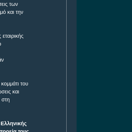
εις των 
ό και την 
εταιρικής 
ο
άν 
κομμάτι του 
σεις και 
 στη 
Ελληνικής 
πορεία τους 