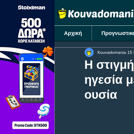
Αρχική
Προγνωστικ
Kouvadomania
15 
Η στιγμή
ηγεσία μ
ουσία