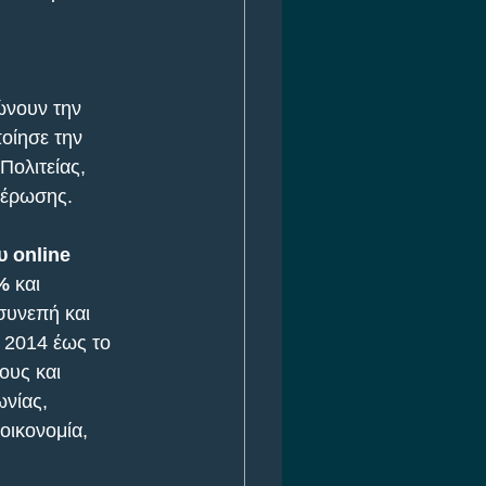
ώνουν την 
οίησε την 
ολιτείας, 
μέρωσης.
υ online 
%
 και 
συνεπή και 
 2014 έως το 
ους και 
νίας, 
οικονομία, 