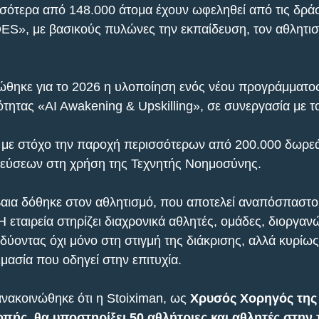
σότερα από 148.000 άτομα έχουν ωφεληθεί από τις δράσ
», με βασικούς πυλώνες την εκπαίδευση, τον αθλητισμ
θηκε για το 2026 η υλοποίηση ενός νέου προγράμματος 
τητας «AI Awakening & Upskilling», σε συνεργασία με τ
, με στόχο την παροχή περισσότερων από 200.000 δωρε
δεύσεων στη χρήση της Τεχνητής Νοημοσύνης.
βαια δόθηκε στον αθλητισμό, που αποτελεί αναπόσπαστο 
 εταιρεία στηρίζει διαχρονικά αθλητές, ομάδες, διοργανώ
δύοντας όχι μόνο στη στιγμή της διάκρισης, αλλά κυρίως
μασία που οδηγεί στην επιτυχία.
ανακοινώθηκε ότι η Stoiximan, ως 
Χρυσός Χορηγός της 
ής, θα υποστηρίξει 50 αθλήτριες και αθλητές στην 