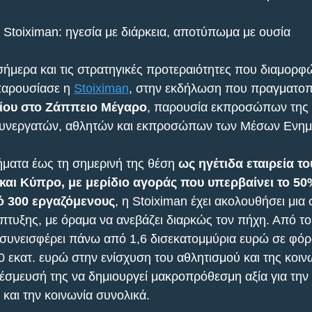
ν Stoiximan: ηγεσία με διάρκεια, αποτύπωμα με ουσία
σήμερα και τις στρατηγικές προτεραιότητες που διαμορφ
παρουσίασε η 
Stoiximan
, στην εκδήλωση που πραγματοπ
ρίου στο Ζάππειο Μέγαρο
, παρουσία εκπροσώπων της Π
συνεργατών, αθλητών και εκπροσώπων των Μέσων Ενη
ματα έως τη σημερινή της θέση 
ως ηγέτιδα εταιρεία το
και Κύπρο, με μερίδιο αγοράς που υπερβαίνει το 50
 300 εργαζόμενους
, η Stoiximan έχει ακολουθήσει μια 
πτυξης, με όραμα να ανεβάζει διαρκώς τον πήχη. Από το
ει συνεισφέρει πάνω από 1,6 δισεκατομμύρια ευρώ σε φόρ
 εκατ. ευρώ στην ενίσχυση του αθλητισμού και της κοινω
έσμευσή της να δημιουργεί μακροπρόθεσμη αξία για την 
και την κοινωνία συνολικά.