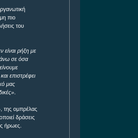
οργανωτική 
μη πιο 
λήσεις του 
ν είναι ρήξη με 
πάνω σε όσα 
είνουμε 
και επιστρέφει 
κό μας 
δικές»
.
, της ομπρέλας 
ποιεί δράσεις 
ύς ήρωες.