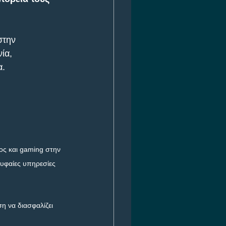
στην 
ία, 
α.
ος και gaming στην 
υφαίες υπηρεσίες 
η να διασφαλίζει 