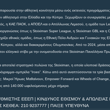
γή παρουσία στην αθλητική κοινότητα μέσω ενός εκτενούς προγράμματος
ον αθλητισμό στην Ελλάδα και την Κύπρο. Ξεχωρίζουν οι συνεργασίες μ
ός, η ΚΑΕ ΠΑΟΚ, ο ΑΠΟΕΛ και ο Απόλλωνας Λεμεσού, η ομάδα των Le
διοργανώσεις όπως η Stoiximan Super League, η Stoiximan GBL και η 
ηρίζει εθνικές ομάδες, όπως η Εθνική Πόλο Ανδρών και Γυναικών της Ελ
ύπρου, αλλά και διακεκριμένους Ολυμπιονίκες. Από το 2024, μέσα απ
ι τον ελληνικό στίβο με την ονοματοδοσία στα Stoiximan Πανελλήνια Πρ
 αποτελεί στρατηγικό πυλώνα της Stoiximan, η οποία υλοποιεί δράσεις
ρόγραμμα–ομπρέλα “Iroes”. Κάτω από αυτό αναπτύσσονται τα τρία βα
ς: Μικροί Ήρωες Μαθαίνουν, Empower Forward και Wheels of Change,
υς από 140.000 ωφελούμενους μέχρι σήμερα.
ΥΘΜΙΣΤΗΣ ΕΕΕΠ | ΚΙΝΔΥΝΟΣ ΕΘΙΣΜΟΥ & ΑΠΩΛΕΙΑΣ Π
ΚΕΘΕΑ: 210 9237777 | ΠΑΙΞΕ ΥΠΕΥΘΥΝΑ