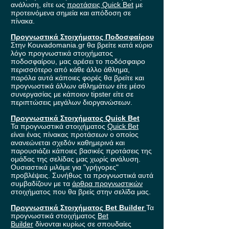
ανάλυση, είτε ως
προτάσεις Quick Bet
με
προτεινόμενα σημεία και απόδοση σε
πίνακα.
Προγνωστικά Στοιχήματος Ποδοσφαίρου
Στην Kouvadomania.gr θα βρείτε κατά κύριο
λόγο προγνωστικά στοιχήματος
ποδοσφαίρου, μας αρέσει το ποδόσφαιρο
περισσότερο από κάθε άλλο άθλημα,
παρόλα αυτά κάποιες φορές θα βρείτε και
προγνωστικά άλλων αθλημάτων είτε μέσο
συνεργασίας με κάποιον tipster είτε σε
περιπτώσεις μεγάλων διοργανώσεων.
Προγνωστικά Στοιχήματος Quick Bet
Τα προγνωστικά στοιχήματος
Quick Bet
είναι ένας πίνακας προτάσεων ο οποίος
ανανεώνεται σχεδόν καθημερινά και
παρουσιάζει κάποιες βασικές προτάσεις της
ομάδας της σελίδας μας χωρίς ανάλυση.
Ουσιαστικά μιλάμε για "γρήγορες"
προβλέψεις. Συνήθως τα προγνωστικά αυτά
συμβαδίζουν με τα
άρθρα προγνωστικών
στοιχήματος που θα βρείς στην σελίδα μας.
Προγνωστικά Στοιχήματος Bet Builder
Τα
προγνωστικά στοιχήματος
Bet
Builder
δίνονται κυρίως σε σπουδαίες