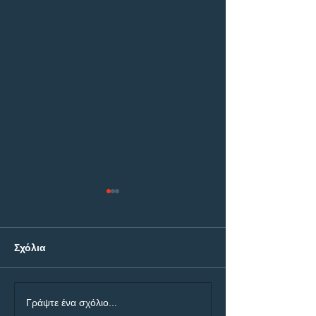
Σχόλια
ΠΑΟΚ - Άντερλεχτ: Η
ΠΑΟΚ - Άντερλε
Γράψτε ένα σχόλιο...