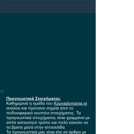
μάχη για τη είσοδο
Builder με 4.50!
στους ομίλους του
Europa League, με
έπαθλο* ανταμοιβής στη
Stoiximan!
Προγνωστικά Στοιχήματος
Καθημερινά η ομάδα του
Kouvadomania.gr
αναλύει και προτείνει σημεία από το
ποδοσφαιρικό κουπόνι στοιχήματος. Τα
προγνωστικά στοιχήματος είναι γραμμένα με
απλό κατανοητό τρόπο και πολύ εύκολο να
τα βρείτε μέσα στην ιστοσελίδα.
Τα προγνωστικά μας είναι είτε σε άρθρα με