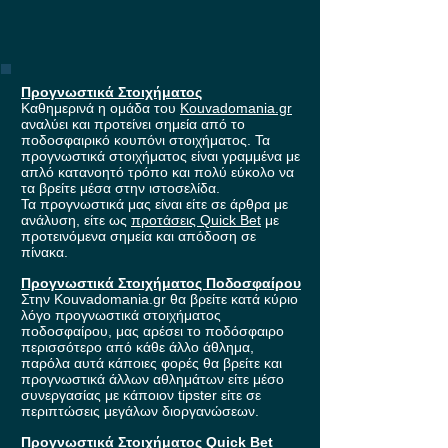
Προγνωστικά Στοιχήματος
Καθημερινά η ομάδα του
Kouvadomania.gr
αναλύει και προτείνει σημεία από το
ποδοσφαιρικό κουπόνι στοιχήματος. Τα
προγνωστικά στοιχήματος είναι γραμμένα με
απλό κατανοητό τρόπο και πολύ εύκολο να
τα βρείτε μέσα στην ιστοσελίδα.
Τα προγνωστικά μας είναι είτε σε άρθρα με
ανάλυση, είτε ως
προτάσεις Quick Bet
με
προτεινόμενα σημεία και απόδοση σε
πίνακα.
Προγνωστικά Στοιχήματος Ποδοσφαίρου
Στην Kouvadomania.gr θα βρείτε κατά κύριο
λόγο προγνωστικά στοιχήματος
ποδοσφαίρου, μας αρέσει το ποδόσφαιρο
περισσότερο από κάθε άλλο άθλημα,
παρόλα αυτά κάποιες φορές θα βρείτε και
προγνωστικά άλλων αθλημάτων είτε μέσο
συνεργασίας με κάποιον tipster είτε σε
περιπτώσεις μεγάλων διοργανώσεων.
Προγνωστικά Στοιχήματος Quick Bet