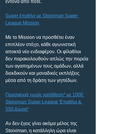
έντονα από ποτέ.
Super έπαθλο με Stoiximan Super 
League Mission
Με το Mission να προσθέτει έναν 
επιπλέον στόχο, κάθε αγωνιστική 
αποκτά νέο ενδιαφέρον. Οι φίλαθλοι 
δεν παρακολουθούν απλώς την πορεία 
των αγαπημένων τους ομάδων, αλλά 
διεκδικούν και μοναδικές εκπλήξεις 
μέσα από τη δράση των γηπέδων.
Προσφορά χωρίς κατάθεση* με 1000 
Stoiximan Super League Έπαθλα & 
550 Δώρα*
Αν δεν έχεις γίνει ακόμα μέλος της 
Stoiximan, η κατάλληλη ώρα είναι 