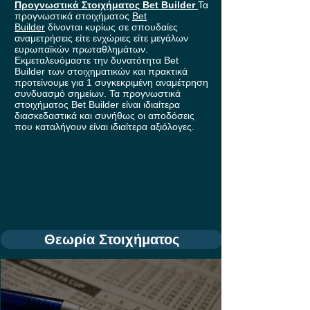
Προγνωστικά Στοιχήματος Bet Builder
Τα
προγνωστικά στοιχήματος
Bet
Builder
δίνονται κυρίως σε σπουδαίες
αναμετρήσεις είτε ενχώριες είτε μεγάλων
ευρωπαϊκών πρωταθλημάτων.
Εκμεταλευόμαστε την δυνατότητα Bet
Builder των στοιχηματικών και πρακτικά
προτείνουμε για 1 συγκεκριμένη αναμέτρηση
συνδυασμό σημείων. Τα προγνωστικά
στοιχήματος Bet Builder είναι ιδιαίτερα
διασκεδαστικά και συνήθως οι αποδόσεις
που καταλήγουν είναι ιδιαίτερα αξιόλογες.
Θεωρία Στοιχήματος