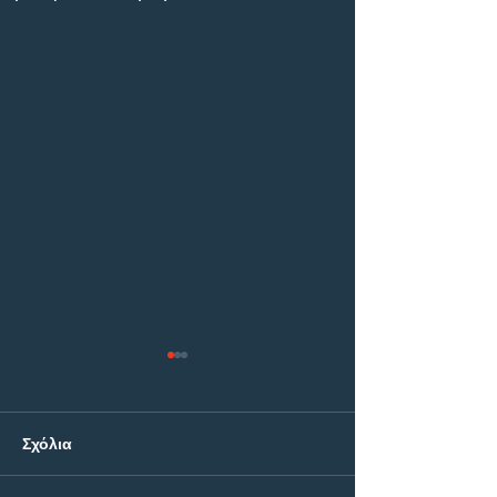
Σχόλια