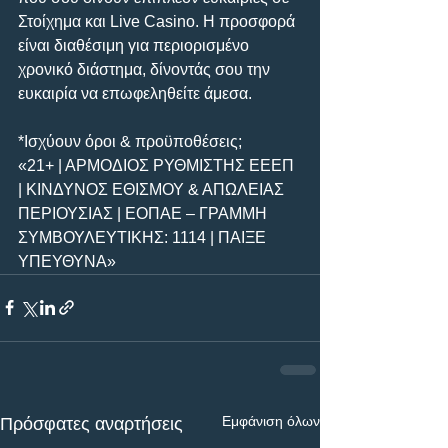
Στοίχημα και Live Casino. Η προσφορά 
είναι διαθέσιμη για περιορισμένο 
χρονικό διάστημα, δίνοντάς σου την 
ευκαιρία να επωφεληθείτε άμεσα.
*Iσχύουν όροι & προϋποθέσεις;
«21+ | ΑΡΜΟΔΙΟΣ ΡΥΘΜΙΣΤΗΣ ΕΕΕΠ 
| ΚΙΝΔΥΝΟΣ ΕΘΙΣΜΟΥ & ΑΠΩΛΕΙΑΣ 
ΠΕΡΙΟΥΣΙΑΣ | ΕΟΠΑΕ – ΓΡΑΜΜΗ 
ΣΥΜΒΟΥΛΕΥΤΙΚΗΣ: 1114 | ΠΑΙΞΕ 
ΥΠΕΥΘΥΝΑ»
Εμφάνιση όλων
Πρόσφατες αναρτήσεις