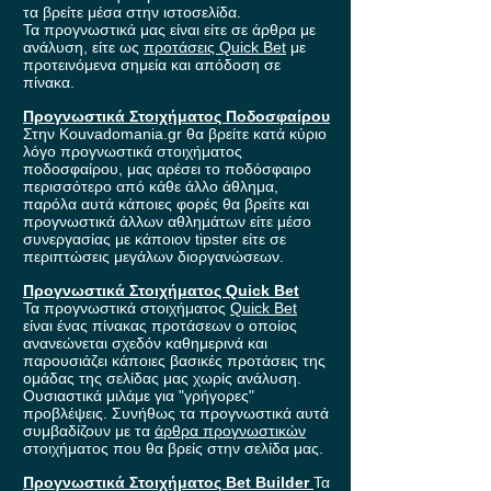
τα βρείτε μέσα στην ιστοσελίδα.
Τα προγνωστικά μας είναι είτε σε άρθρα με
ανάλυση, είτε ως
προτάσεις Quick Bet
με
προτεινόμενα σημεία και απόδοση σε
πίνακα.
Προγνωστικά Στοιχήματος Ποδοσφαίρου
Στην Kouvadomania.gr θα βρείτε κατά κύριο
λόγο προγνωστικά στοιχήματος
ποδοσφαίρου, μας αρέσει το ποδόσφαιρο
περισσότερο από κάθε άλλο άθλημα,
παρόλα αυτά κάποιες φορές θα βρείτε και
προγνωστικά άλλων αθλημάτων είτε μέσο
συνεργασίας με κάποιον tipster είτε σε
περιπτώσεις μεγάλων διοργανώσεων.
Προγνωστικά Στοιχήματος Quick Bet
Τα προγνωστικά στοιχήματος
Quick Bet
είναι ένας πίνακας προτάσεων ο οποίος
ανανεώνεται σχεδόν καθημερινά και
παρουσιάζει κάποιες βασικές προτάσεις της
ομάδας της σελίδας μας χωρίς ανάλυση.
Ουσιαστικά μιλάμε για "γρήγορες"
προβλέψεις. Συνήθως τα προγνωστικά αυτά
συμβαδίζουν με τα
άρθρα προγνωστικών
στοιχήματος που θα βρείς στην σελίδα μας.
Προγνωστικά Στοιχήματος Bet Builder
Τα