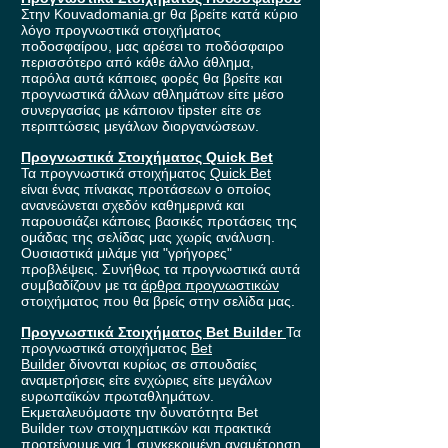
Στην Kouvadomania.gr θα βρείτε κατά κύριο
λόγο προγνωστικά στοιχήματος
ποδοσφαίρου, μας αρέσει το ποδόσφαιρο
περισσότερο από κάθε άλλο άθλημα,
παρόλα αυτά κάποιες φορές θα βρείτε και
προγνωστικά άλλων αθλημάτων είτε μέσο
συνεργασίας με κάποιον tipster είτε σε
περιπτώσεις μεγάλων διοργανώσεων.
Προγνωστικά Στοιχήματος Quick Bet
Τα προγνωστικά στοιχήματος
Quick Bet
είναι ένας πίνακας προτάσεων ο οποίος
ανανεώνεται σχεδόν καθημερινά και
παρουσιάζει κάποιες βασικές προτάσεις της
ομάδας της σελίδας μας χωρίς ανάλυση.
Ουσιαστικά μιλάμε για "γρήγορες"
προβλέψεις. Συνήθως τα προγνωστικά αυτά
συμβαδίζουν με τα
άρθρα προγνωστικών
στοιχήματος που θα βρείς στην σελίδα μας.
Προγνωστικά Στοιχήματος Bet Builder
Τα
προγνωστικά στοιχήματος
Bet
Builder
δίνονται κυρίως σε σπουδαίες
αναμετρήσεις είτε ενχώριες είτε μεγάλων
ευρωπαϊκών πρωταθλημάτων.
Εκμεταλευόμαστε την δυνατότητα Bet
Builder των στοιχηματικών και πρακτικά
προτείνουμε για 1 συγκεκριμένη αναμέτρηση