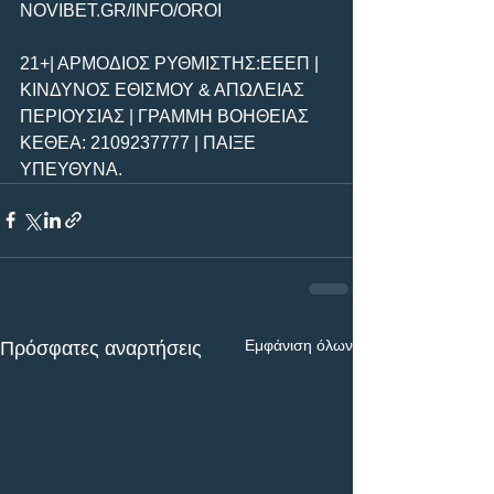
NOVIBET.GR/INFO/OROI
21+| ΑΡΜΟΔΙΟΣ ΡΥΘΜΙΣΤΗΣ:ΕΕΕΠ | 
ΚΙΝΔΥΝΟΣ ΕΘΙΣΜΟΥ & ΑΠΩΛΕΙΑΣ 
ΠΕΡΙΟΥΣΙΑΣ | ΓΡΑΜΜΗ ΒΟΗΘΕΙΑΣ 
ΚΕΘΕΑ: 2109237777 | ΠΑΙΞΕ 
ΥΠΕΥΘΥΝΑ.
Εμφάνιση όλων
Πρόσφατες αναρτήσεις