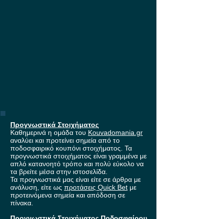
Προγνωστικά Στοιχήματος
Καθημερινά η ομάδα του
Kouvadomania.gr
αναλύει και προτείνει σημεία από το
ποδοσφαιρικό κουπόνι στοιχήματος. Τα
προγνωστικά στοιχήματος είναι γραμμένα με
απλό κατανοητό τρόπο και πολύ εύκολο να
τα βρείτε μέσα στην ιστοσελίδα.
Τα προγνωστικά μας είναι είτε σε άρθρα με
ανάλυση, είτε ως
προτάσεις Quick Bet
με
προτεινόμενα σημεία και απόδοση σε
πίνακα.
Προγνωστικά Στοιχήματος Ποδοσφαίρου