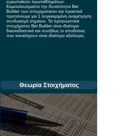
ευρωπαϊκών πρωταθλημάτων.
Εκμεταλευόμαστε την δυνατότητα Bet
Builder των στοιχηματικών και πρακτικά
προτείνουμε για 1 συγκεκριμένη αναμέτρηση
συνδυασμό σημείων. Τα προγνωστικά
στοιχήματος Bet Builder είναι ιδιαίτερα
διασκεδαστικά και συνήθως οι αποδόσεις
που καταλήγουν είναι ιδιαίτερα αξιόλογες.
Θεωρία Στοιχήματος