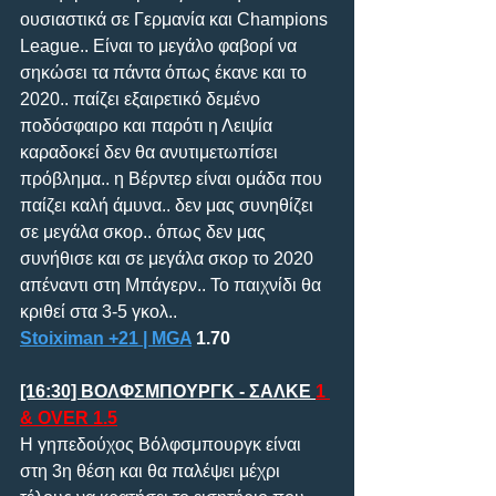
ουσιαστικά σε Γερμανία και Champions 
League.. Είναι το μεγάλο φαβορί να 
σηκώσει τα πάντα όπως έκανε και το 
2020.. παίζει εξαιρετικό δεμένο 
ποδόσφαιρο και παρότι η Λειψία 
καραδοκεί δεν θα ανυτιμετωπίσει 
πρόβλημα.. η Βέρντερ είναι ομάδα που 
παίζει καλή άμυνα.. δεν μας συνηθίζει 
σε μεγάλα σκορ.. όπως δεν μας 
συνήθισε και σε μεγάλα σκορ το 2020 
απέναντι στη Μπάγερν.. Το παιχνίδι θα 
κριθεί στα 3-5 γκολ..
Stoiximan +21 | MGA
 1.70
[16:30] ΒΟΛΦΣΜΠΟΥΡΓΚ - ΣΑΛΚΕ 
1 
& OVER 1.5
H γηπεδούχος Βόλφσμπουργκ είναι 
στη 3η θέση και θα παλέψει μέχρι 