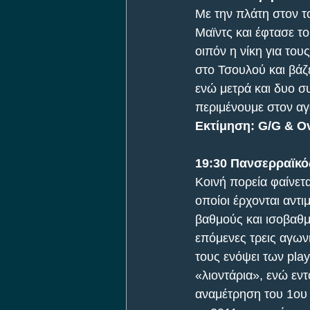
Mε την πλάτη στον τ
Μαϊντς και έφτασε τ
οιπόν η νίκη για του
στο Τσουλού και βάζ
ενώ μετρά και δυο σ
περιμένουμε στον α
Εκτίμηση: G/G & Ov
19:30 Πανσερραϊκό
Κοινή πορεία φαίνετ
οποίοι έρχονται αντ
βαθμούς και ισοβαθμ
επόμενες τρεις αγων
τους ενόψει των pla
«λιοντάρια», ενώ εντ
αναμέτρηση του 1ου 