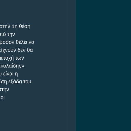
στην 1η θέση 
πό την 
φόσον θέλει να 
ίχνουν δεν θα 
μετοχή των 
ικολαΐδης» 
είναι η 
ώτη εξάδα του 
στην 
οι 