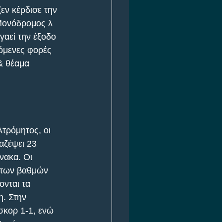
εν κέρδισε την 
Μονόδρομος λ 
γαεί την έξοδο 
όμενες φορές 
& θέαμα 
τρόμητος, οι 
αζέψει 23 
νακα. Οι 
ή των βαθμών 
νται τα 
η. Στην 
σκορ 1-1, ενώ 