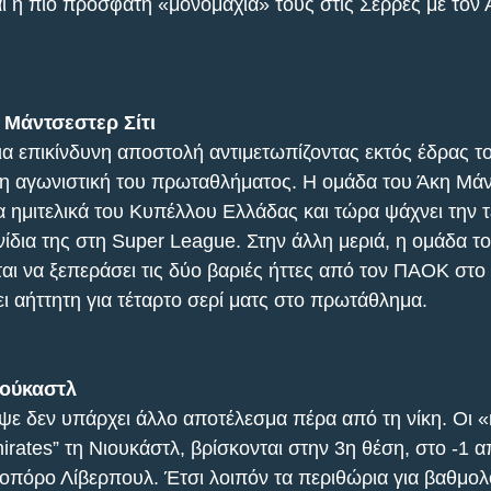
ι η πιο πρόσφατη «μονομαχία» τους στις Σέρρες με τον 
 Μάντσεστερ Σίτι
για επικίνδυνη αποστολή αντιμετωπίζοντας εκτός έδρας τ
21η αγωνιστική του πρωταθλήματος. Η ομάδα του Άκη Μάντ
α ημιτελικά του Κυπέλλου Ελλάδας και τώρα ψάχνει την τ
χνίδια της στη Super League. Στην άλλη μεριά, η ομάδα 
ται να ξεπεράσει τις δύο βαριές ήττες από τον ΠΑΟΚ στο
ει αήττητη για τέταρτο σερί ματς στο πρωτάθλημα.
ιούκαστλ
ψε δεν υπάρχει άλλο αποτέλεσμα πέρα από τη νίκη. Οι «
rates” τη Νιουκάστλ, βρίσκονται στην 3η θέση, στο -1 από
οπόρο Λίβερπουλ. Έτσι λοιπόν τα περιθώρια για βαθμολ