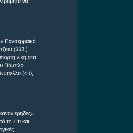
Ατρόμητο να 
ον Πανσερραϊκό 
ζιου (33β.) 
έταρτη νίκη στα 
του Πάμπλο 
 Κύπελλο (4-0, 
κανονιέρηδες» 
 τη Σίτι και 
ογικές 