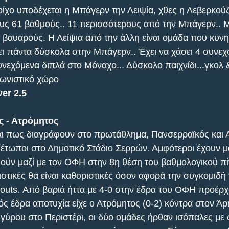
οίχο υποδέχεται η Μπάγερν την Λειψία, χθες η Λεβερκούζ
ους 61 βαθμούς.. 11 περισσότερους από την Μπάγερν.. 
ς βαυαρούς. Η Λείψια από την άλλη είναι ομάδα που κυνη
ει πάντα δύσκολα στην Μπάγερν.. Έχει να χάσει 4 συνεχ
υνεχόμενα διπλά στο Μόναχο... Δύσκολο παιχνίδι...γκολ 
γωνιστικό χώρο
er 2.5
ς - Ατρόμητος
αι πως διαγράφουν στο πρωτάθλημα, Πανσερραϊκός και Α
ιμέτωποι στο Δημοτικό Στάδιο Σερρών. Αμφότεροι έχουν μ
ούν μαζί με τον ΟΦΗ στην 8η θέση του βαθμολογικού πί
ιστικές θα είναι καθοριστικές όσον αφορά την συγκομιδ
youts. Από βαριά ήττα με 4-0 στην έδρα του ΟΦΗ προέρχο
ός έδρα αποτυχία είχε ο Ατρόμητος (0-2) κόντρα στον Άρ
γύρου στο Περιστέρι, οι δύο ομάδες ήρθαν ισόπαλες με 