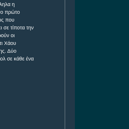
ληλα η 
το πρώτο 
ις που 
 σε τίποτα την 
ούν οι 
τι Χάου 
ς. Δύο 
κολ σε κάθε ένα 