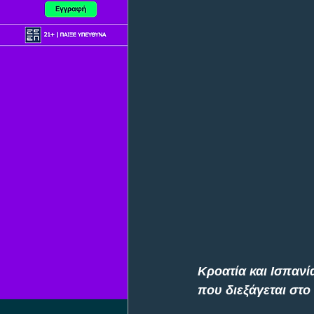
Κροατία και Ισπανία
που διεξάγεται στο