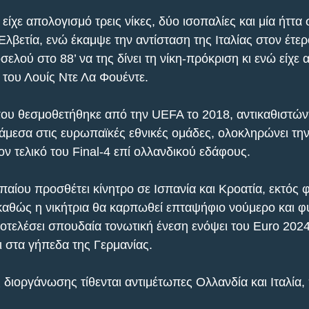
 είχε απολογισμό τρεις νίκες, δύο ισοπαλίες και μία ήττα 
Ελβετία, ενώ έκαμψε την αντίσταση της Ιταλίας στον έτερο
σελού στο 88’ να της δίνει τη νίκη-πρόκριση κι ενώ είχε α
 του Λουίς Ντε Λα Φουέντε.
ου θεσμοθετήθηκε από την UEFA το 2018, αντικαθιστώντ
άμεσα στις ευρωπαϊκές εθνικές ομάδες, ολοκληρώνει την 
ν τελικό του Final-4 επί ολλανδικού εδάφους.
παίου προσθέτει κίνητρο σε Ισπανία και Κροατία, εκτός 
 καθώς η νικήτρια θα καρπωθεί επταψήφιο νούμερο και φυ
οτελέσει σπουδαία τονωτική ένεση ενόψει του Euro 2024
ι στα γήπεδα της Γερμανίας.
ς διοργάνωσης τίθενται αντιμέτωπες Ολλανδία και Ιταλία