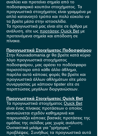
αναλύει και προτείνει σημεία από το
ποδοσφαιρικό κουπόνι στοιχήματος. Τα
προγνωστικά στοιχήματος είναι γραμμένα με
απλό κατανοητό τρόπο και πολύ εύκολο να
τα βρείτε μέσα στην ιστοσελίδα.
Τα προγνωστικά μας είναι είτε σε άρθρα με
ανάλυση, είτε ως
προτάσεις Quick Bet
με
προτεινόμενα σημεία και απόδοση σε
πίνακα.
Προγνωστικά Στοιχήματος Ποδοσφαίρου
Στην Kouvadomania.gr θα βρείτε κατά κύριο
λόγο προγνωστικά στοιχήματος
ποδοσφαίρου, μας αρέσει το ποδόσφαιρο
περισσότερο από κάθε άλλο άθλημα,
παρόλα αυτά κάποιες φορές θα βρείτε και
προγνωστικά άλλων αθλημάτων είτε μέσο
συνεργασίας με κάποιον tipster είτε σε
περιπτώσεις μεγάλων διοργανώσεων.
Προγνωστικά Στοιχήματος Quick Bet
Τα προγνωστικά στοιχήματος
Quick Bet
είναι ένας πίνακας προτάσεων ο οποίος
ανανεώνεται σχεδόν καθημερινά και
παρουσιάζει κάποιες βασικές προτάσεις της
ομάδας της σελίδας μας χωρίς ανάλυση.
Ουσιαστικά μιλάμε για "γρήγορες"
προβλέψεις. Συνήθως τα προγνωστικά αυτά