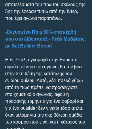
αποτελέσματα του πρώτου σκέλους της 
5ης την έφεραν πίσω από την Ίντερ, 
που έχει αγώνα παραπάνω.
-Εγγυημένο Πριμ 50% στα κέρδη 
σου στο Λίβερπουλ - Ρεάλ Μαδρίτης, 
με Bet Builder Boost!
Η δε Ρεάλ, αγκομαχά στην Ευρώπη, 
αφού η σέντρα του αγώνα, θα την βρει 
στην 21η θέση της κατάταξης του 
ενιαίου ομίλου. Αυτό, λέει πολλά γύρω 
από το πως πρέπει να προσεγγιστεί 
στοιχηματικά ο αγώνας, αφού η 
προφανής ερμηνεία για ένα φαβορί και 
για ένα outsider δεν γίνεται τόσο απλά, 
όταν μιλάμε για την ακριβότερη ομάδα 
του κόσμου που είναι και η κάτοχος του 
τροπαίου.