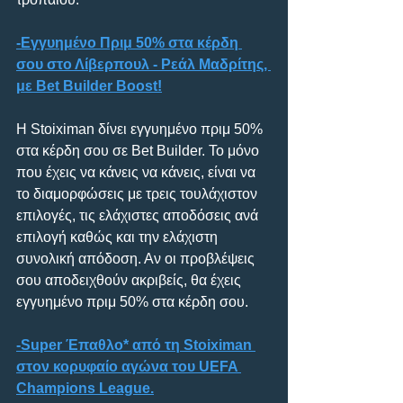
-Εγγυημένο Πριμ 50% στα κέρδη 
σου στο Λίβερπουλ - Ρεάλ Μαδρίτης, 
με Bet Builder Boost!
Η Stoiximan δίνει εγγυημένο πριμ 50% 
στα κέρδη σου σε Bet Builder. Το μόνο 
που έχεις να κάνεις να κάνεις, είναι να 
το διαμορφώσεις με τρεις τουλάχιστον 
επιλογές, τις ελάχιστες αποδόσεις ανά 
επιλογή καθώς και την ελάχιστη 
συνολική απόδοση. Αν οι προβλέψεις 
σου αποδειχθούν ακριβείς, θα έχεις 
εγγυημένο πριμ 50% στα κέρδη σου.
-Super Έπαθλο* από τη Stoiximan 
στον κορυφαίο αγώνα του UEFA 
Champions League.