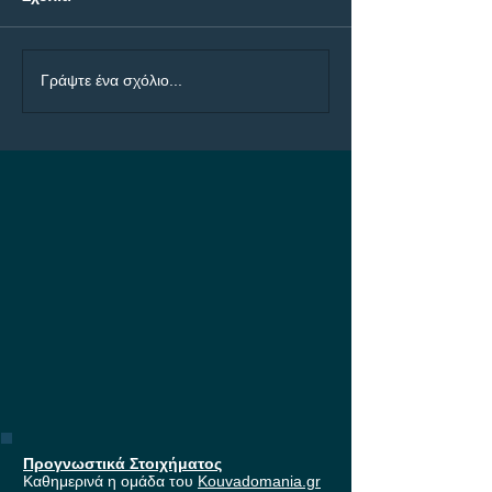
Προγνωστικά Ημέρας
ΠΑΟΚ - Άντερλε
Γράψτε ένα σχόλιο...
07/08
μάχη για τη εί
στους ομίλους 
Europa League,
έπαθλο* ανταμο
Stoiximan!
Προγνωστικά Στοιχήματος
Καθημερινά η ομάδα του
Kouvadomania.gr