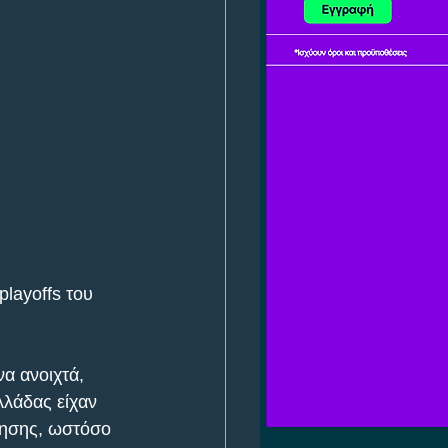
playoffs του 
α ανοιχτά, 
λλάδας είχαν 
ρησης, ωστόσο 