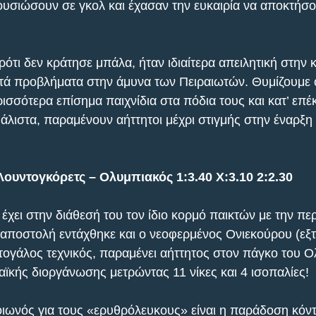
ουσιώσουν σε γκολ και έχασαν την ευκαιρία να αποκτήσ
τι δεν κράτησε μπάλα, ήταν ιδιαίτερα απειλητική στην κ
ά προβλήματα στην άμυνα των Πειραιωτών. Θυμίζουμε ότ
ισσότερα επίσημα παιχνίδια στα πόδια τους και κατ’ επέ
άλιστα, παραμένουν αήττητοι μέχρι στιγμής στην έναρξη 
Λουντογκόρετς – Ολυμπιακός 1:3.40 X:3.10 2:2.30
έχει στην διάθεσή του τον ίδιο κορμό παικτών με την πε
αποστολή εντάχθηκε και ο νεοφερμένος Ονιεκούρου (εξτρέ
ρτογάλος τεχνικός, παραμένει αήττητος στον πάγκο του 
ϊκής διοργάνωσης μετρώντας 11 νίκες και 4 ισοπαλίες!
οιωνός για τους «ερυθρόλευκους» είναι η παράδοση κόντ