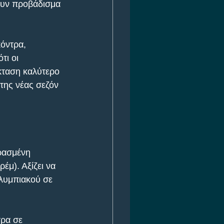
ουν προβάδισμα 
όντρα, 
ι οι 
κταση καλύτερο 
της νέας σεζόν 
ρασμένη 
μ). Αξίζει να 
Ολυμπιακού σε 
ρα σε 