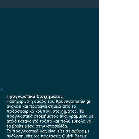
στους ομίλους του
Europa League, με
έπαθλο* ανταμοιβής στη
Stoiximan!
Προγνωστικά Στοιχήματος
Καθημερινά η ομάδα του
Kouvadomania.gr
αναλύει και προτείνει σημεία από το
ποδοσφαιρικό κουπόνι στοιχήματος. Τα
προγνωστικά στοιχήματος είναι γραμμένα με
απλό κατανοητό τρόπο και πολύ εύκολο να
τα βρείτε μέσα στην ιστοσελίδα.
Τα προγνωστικά μας είναι είτε σε άρθρα με
ανάλυση, είτε ως
προτάσεις Quick Bet
με