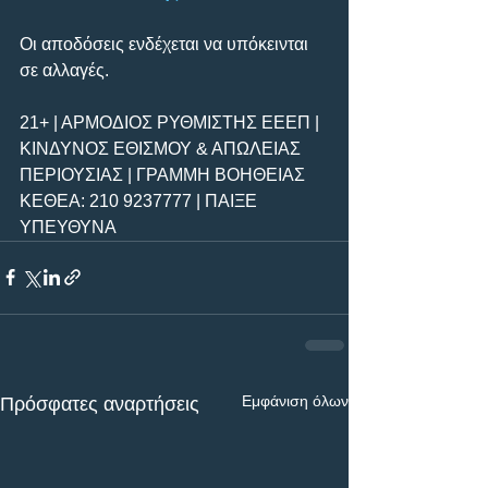
Οι αποδόσεις ενδέχεται να υπόκεινται 
σε αλλαγές.
21+ | ΑΡΜΟΔΙΟΣ ΡΥΘΜΙΣΤΗΣ ΕΕΕΠ | 
ΚΙΝΔΥΝΟΣ ΕΘΙΣΜΟΥ & ΑΠΩΛΕΙΑΣ 
ΠΕΡΙΟΥΣΙΑΣ | ΓΡΑΜΜΗ ΒΟΗΘΕΙΑΣ 
ΚΕΘΕΑ: 210 9237777 | ΠΑΙΞΕ 
ΥΠΕΥΘΥΝΑ
Εμφάνιση όλων
Πρόσφατες αναρτήσεις