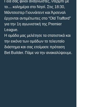
Γεια σας φίλοι αναγνώστες, ντέρμπι με 
το… καλημέρα στο Νησί. Στις 18:30, 
Μάντσεστερ Γιουνάιτεντ και Άρσεναλ 
έρχονται αντιμέτωπες στο “Old Trafford” 
για την 1η αγωνιστική της Premier 
League.
Η ομάδα μας μελέτησε τα στατιστικά και 
την εικόνα των ομάδων το τελευταίο 
διάστημα και σας ετοίμασε πρόταση 
Bet Builder. Πάμε να την ανακαλύψουμε.