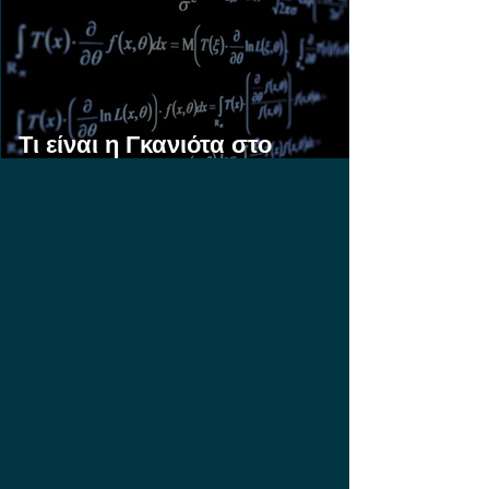
Τι είναι η Γκανιότα στο
Στοίχημα;