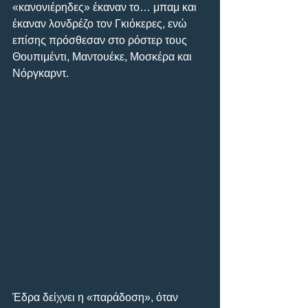
«κανονιέρηδες» έκαναν το… μπαμ και 
έκαναν λονδρέζο τον Γκιόκερες, ενώ 
επίσης πρόσθεσαν στο ρόστερ τους 
Θουπιμέντι, Μαντουέκε, Μοσκέρα και 
Νόργκαρντ.
Έδρα δείχνει η «παράδοση», όταν 