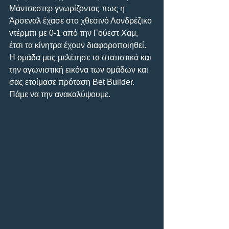
Μάντσεστερ γνωρίζοντας πως η 
Άρσεναλ έχασε στο χθεσινό Λονδρέζικο 
ντέρμπι με 0-1 από την Γούεστ Χαμ, 
έτσι τα κίνητρα έχουν διαφοροποιηθεί.
Η ομάδα μας μελέτησε τα στατιστικά και 
την αγωνιστική εικόνα των ομάδων και 
σας ετοίμασε πρόταση Bet Builder. 
Πάμε να την ανακαλύψουμε.