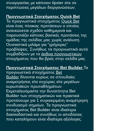
συνεργασίας με κάποιον tipster είτε σε
περιπτώσεις μεγάλων διοργανώσεων.
Προγνωστικά Στοιχήματος Quick Bet
Τα προγνωστικά στοιχήματος
Quick Bet
είναι ένας πίνακας προτάσεων ο οποίος
ανανεώνεται σχεδόν καθημερινά και
παρουσιάζει κάποιες βασικές προτάσεις της
ομάδας της σελίδας μας χωρίς ανάλυση.
Ουσιαστικά μιλάμε για "γρήγορες"
προβλέψεις. Συνήθως τα προγνωστικά αυτά
συμβαδίζουν με τα
άρθρα προγνωστικών
στοιχήματος που θα βρείς στην σελίδα μας.
Προγνωστικά Στοιχήματος Bet Builder
Τα
προγνωστικά στοιχήματος
Bet
Builder
δίνονται κυρίως σε σπουδαίες
αναμετρήσεις είτε ενχώριες είτε μεγάλων
ευρωπαϊκών πρωταθλημάτων.
Εκμεταλευόμαστε την δυνατότητα Bet
Builder των στοιχηματικών και πρακτικά
προτείνουμε για 1 συγκεκριμένη αναμέτρηση
συνδυασμό σημείων. Τα προγνωστικά
στοιχήματος Bet Builder είναι ιδιαίτερα
διασκεδαστικά και συνήθως οι αποδόσεις
που καταλήγουν είναι ιδιαίτερα αξιόλογες.