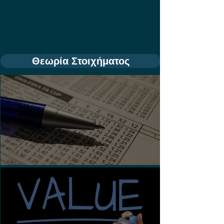
Θεωρία Στοιχήματος
Τι είναι τα Ασιατικά Χάντικαπ;