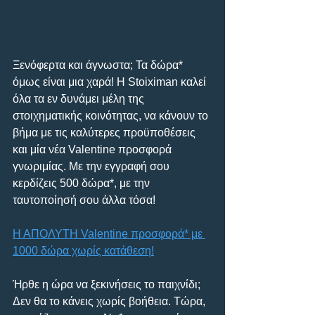
Ξενόφερτα και άγνωστα; Τα δώρα* 
όμως είναι μια χαρά! Η Stoiximan καλεί 
όλα τα εν δυνάμει μέλη της 
στοιχηματικής κοινότητας, να κάνουν το 
βήμα με τις καλύτερες προϋποθέσεις 
και μία νέα Valentine προσφορά 
γνωριμίας. Με την εγγραφή σου 
κερδίζεις 500 δώρα*, με την 
ταυτοποίησή σου άλλα τόσα!
Η ΑΠΟΛΥΤΗ Valentine προσφορά* με 
1000 δώρα χωρίς κατάθεση!
Ήρθε η ώρα να ξεκινήσεις το παιχνίδι; 
Δεν θα το κάνεις χωρίς βοήθεια. Τώρα, 