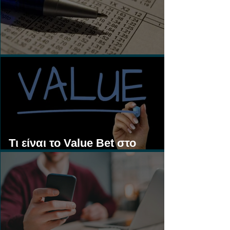
Τι είναι τα Ασιατικά Χάντικαπ;
Τι είναι το Value Bet στο
Στοίχημα;