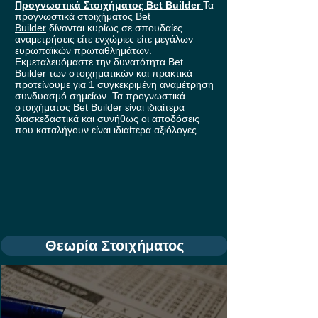
Προγνωστικά Στοιχήματος Bet Builder
Τα
προγνωστικά στοιχήματος
Bet
Builder
δίνονται κυρίως σε σπουδαίες
αναμετρήσεις είτε ενχώριες είτε μεγάλων
ευρωπαϊκών πρωταθλημάτων.
Εκμεταλευόμαστε την δυνατότητα Bet
Builder των στοιχηματικών και πρακτικά
προτείνουμε για 1 συγκεκριμένη αναμέτρηση
συνδυασμό σημείων. Τα προγνωστικά
στοιχήματος Bet Builder είναι ιδιαίτερα
διασκεδαστικά και συνήθως οι αποδόσεις
που καταλήγουν είναι ιδιαίτερα αξιόλογες.
Θεωρία Στοιχήματος