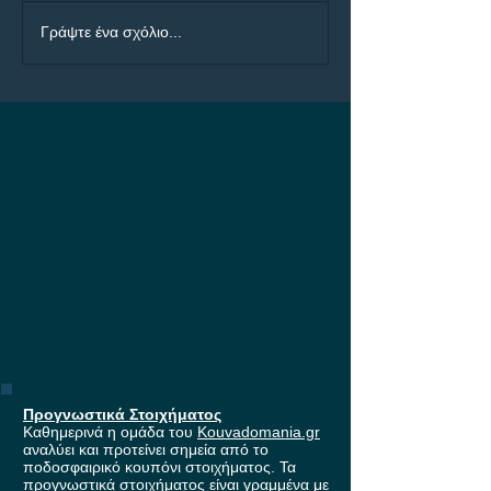
Προγνωστικά Ημέρας
ΠΑΟΚ - Άντερλε
Γράψτε ένα σχόλιο...
07/08
μάχη για τη εί
στους ομίλους 
Europa League,
έπαθλο* ανταμο
Stoiximan!
Προγνωστικά Στοιχήματος
Καθημερινά η ομάδα του
Kouvadomania.gr
αναλύει και προτείνει σημεία από το
ποδοσφαιρικό κουπόνι στοιχήματος. Τα
προγνωστικά στοιχήματος είναι γραμμένα με