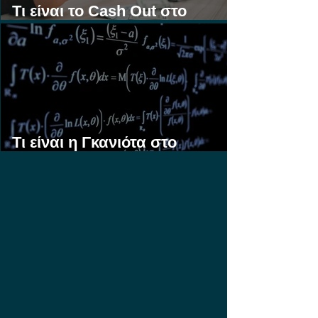
Τι είναι το Cash Out στο
Στοίχημα;
Τι είναι η Γκανιότα στο
Στοίχημα;