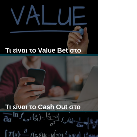
Τι είναι τα Ασιατικά Χάντικαπ;
Τι είναι το Value Bet στο
Στοίχημα;
Τι είναι το Cash Out στο
Στοίχημα;