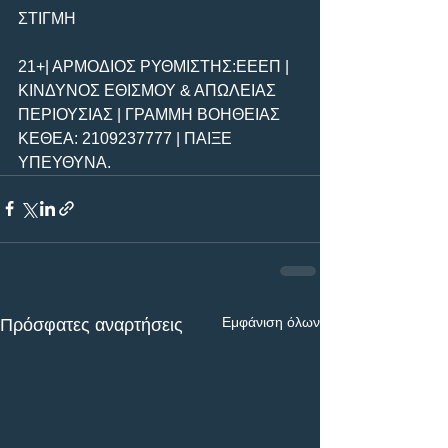
ΣΤΙΓΜΗ
21+| ΑΡΜΟΔΙΟΣ ΡΥΘΜΙΣΤΗΣ:ΕΕΕΠ | 
ΚΙΝΔΥΝΟΣ ΕΘΙΣΜΟΥ & ΑΠΩΛΕΙΑΣ 
ΠΕΡΙΟΥΣΙΑΣ | ΓΡΑΜΜΗ ΒΟΗΘΕΙΑΣ 
ΚΕΘΕΑ: 2109237777 | ΠΑΙΞΕ 
ΥΠΕΥΘΥΝΑ.
Εμφάνιση όλων
Πρόσφατες αναρτήσεις