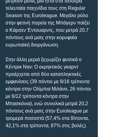
μετρούν μόλις μία ήττα στα τέσσερα 
τελευταία παιχνίδια τους στη Regular 
Season της Euroleague. Μεγάλο ρόλο 
στην φετινή πορεία της Μπάγερν παίζει 
ο Κάρσεν Έντουαρντς, που μετρά 20,7 
πόντους ανά ματς στην κορυφαία 
ευρωπαϊκή διοργάνωση.
Στην άλλη μεριά ξεχωρίζει φυσικά ο 
Κέντρικ Ναν: Ο εκρηκτικός γκαρντ 
προέρχεται από δύο καταπληκτικές 
εμφανίσεις (39 πόντοι με 8/16 τρίποντα 
κόντρα στην Ολίμπια Μιλάνο, 26 πόντοι 
με 6/12 τρίποντα κόντρα στην 
Μπασκόνια), ενώ συνολικά μετρά 20,2 
πόντους ανά ματς στην Euroleague με 
τρομερά ποσοστά (57,4% στα δίποντα, 
42,1% στα τρίποντα, 87% στις βολές).