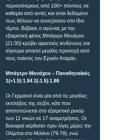
περισσότερους από 100+ πόντους σε 
καθεμία από αυτές και είναι δεδομένο 
πως θέλουν να συνεχίσουν στο ίδιο 
τέμπο. Βέβαια, ο αγώνας με την 
εξαιρετική φέτος Μπάγερν Μονάχου 
(21:30) κρύβει αρκετούς κινδύνους και 
σίγουρα απαιτεί μεγάλη προσοχή από 
τους παίκτες του Εργκίν Αταμάν.
Μπάγερν Μονάχου – Παναθηναϊκός 
1(+1.5):1.94 2(-1.5):1.86
Οι Γερμανοί είναι μία από τις μεγάλες 
εκπλήξεις της σεζόν, κάτι που 
αποτυπώνεται στο εξαιρετικό ρεκόρ 
των 11 νικών σε 17 αναμετρήσεις. Οι 
Βαυαροί κέρδισαν πριν λίγες μέρες την 
Ολίμπια στο Μιλάνο (79-78), ενώ 