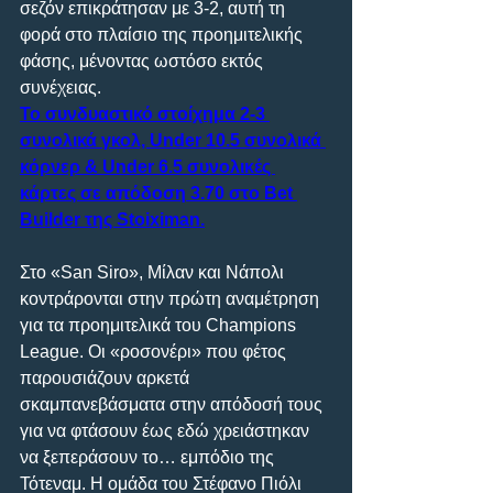
σεζόν επικράτησαν με 3-2, αυτή τη 
φορά στο πλαίσιο της προημιτελικής 
φάσης, μένοντας ωστόσο εκτός 
συνέχειας.
Το συνδυαστικό στοίχημα 2-3 
συνολικά γκολ, Under 10.5 συνολικά 
κόρνερ & Under 6.5 συνολικές 
κάρτες σε απόδοση 3.70 στο Bet 
Builder της Stoiximan.
Στο «San Siro», Mίλαν και Νάπολι 
κοντράρονται στην πρώτη αναμέτρηση 
για τα προημιτελικά του Champions 
League. Οι «ροσονέρι» που φέτος 
παρουσιάζουν αρκετά 
σκαμπανεβάσματα στην απόδοσή τους 
για να φτάσουν έως εδώ χρειάστηκαν 
να ξεπεράσουν το… εμπόδιο της 
Τότεναμ. Η ομάδα του Στέφανο Πιόλι 