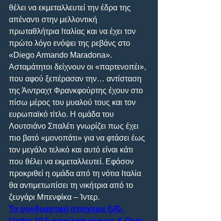
θέλει να εκμεταλλευτεί την έδρα της 
απέναντι στην μελλοντική 
πρωταθλήτρια Ιταλίας και να έχει τον 
πρώτο λόγο ενόψει της ρεβάνς στο 
«Diego Armando Maradona». 
Ασταμάτητοι δείχνουν οι «παρτενοπέι», 
που αφού ξεπέρασαν την… αντίσταση 
της Άιντραχτ Φρανκφούρτης έχουν στο 
πίσω μέρος του μυαλού τους και τον 
ευρωπαϊκό τίτλο. Η ομάδα του 
Λουτσιάνο Σπαλέτι γνωρίζει πως έχει 
πιο βατό «μονοπάτι» για να φτάσει έως 
τον μεγάλο τελικό και αυτό είναι κάτι 
που θέλει να εκμεταλλευτεί. Εφόσον 
προκριθεί η ομάδα από τη νότια Ιταλία 
θα αντιμετωπίσει τη νικήτρια από το 
ζευγάρι Μπενφίκα – Ίντερ.
Το συνδυαστικό στοίχημα G/G, 
Under 10.5 συνολικά κόρνερ & Over 