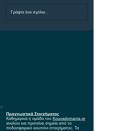
ΠΑΟΚ - Άντερλεχτ Bet
Ολυμπιακός - Ν
Γράψτε ένα σχόλιο...
Builder με 4.50!
Bet Builder με 5
Προγνωστικά Στοιχήματος
Καθημερινά η ομάδα του
Kouvadomania.gr
αναλύει και προτείνει σημεία από το
ποδοσφαιρικό κουπόνι στοιχήματος. Τα