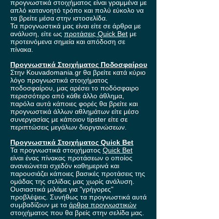
προγνωστικά στοιχήματος είναι γραμμένα με
απλό κατανοητό τρόπο και πολύ εύκολο να
τα βρείτε μέσα στην ιστοσελίδα.
Τα προγνωστικά μας είναι είτε σε άρθρα με
ανάλυση, είτε ως
προτάσεις Quick Bet
με
προτεινόμενα σημεία και απόδοση σε
πίνακα.
Προγνωστικά Στοιχήματος Ποδοσφαίρου
Στην Kouvadomania.gr θα βρείτε κατά κύριο
λόγο προγνωστικά στοιχήματος
ποδοσφαίρου, μας αρέσει το ποδόσφαιρο
περισσότερο από κάθε άλλο άθλημα,
παρόλα αυτά κάποιες φορές θα βρείτε και
προγνωστικά άλλων αθλημάτων είτε μέσο
συνεργασίας με κάποιον tipster είτε σε
περιπτώσεις μεγάλων διοργανώσεων.
Προγνωστικά Στοιχήματος Quick Bet
Τα προγνωστικά στοιχήματος
Quick Bet
είναι ένας πίνακας προτάσεων ο οποίος
ανανεώνεται σχεδόν καθημερινά και
παρουσιάζει κάποιες βασικές προτάσεις της
ομάδας της σελίδας μας χωρίς ανάλυση.
Ουσιαστικά μιλάμε για "γρήγορες"
προβλέψεις. Συνήθως τα προγνωστικά αυτά
συμβαδίζουν με τα
άρθρα προγνωστικών
στοιχήματος που θα βρείς στην σελίδα μας.