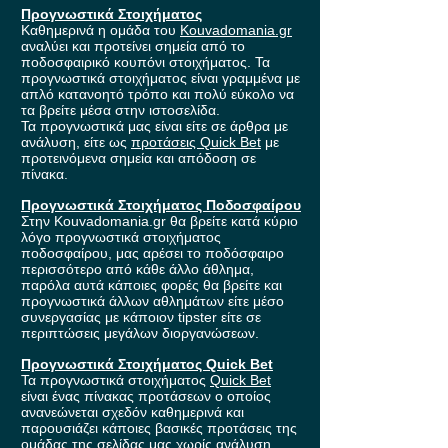
Προγνωστικά Στοιχήματος
Καθημερινά η ομάδα του
Kouvadomania.gr
αναλύει και προτείνει σημεία από το
ποδοσφαιρικό κουπόνι στοιχήματος. Τα
προγνωστικά στοιχήματος είναι γραμμένα με
απλό κατανοητό τρόπο και πολύ εύκολο να
τα βρείτε μέσα στην ιστοσελίδα.
Τα προγνωστικά μας είναι είτε σε άρθρα με
ανάλυση, είτε ως
προτάσεις Quick Bet
με
προτεινόμενα σημεία και απόδοση σε
πίνακα.
Προγνωστικά Στοιχήματος Ποδοσφαίρου
Στην Kouvadomania.gr θα βρείτε κατά κύριο
λόγο προγνωστικά στοιχήματος
ποδοσφαίρου, μας αρέσει το ποδόσφαιρο
περισσότερο από κάθε άλλο άθλημα,
παρόλα αυτά κάποιες φορές θα βρείτε και
προγνωστικά άλλων αθλημάτων είτε μέσο
συνεργασίας με κάποιον tipster είτε σε
περιπτώσεις μεγάλων διοργανώσεων.
Προγνωστικά Στοιχήματος Quick Bet
Τα προγνωστικά στοιχήματος
Quick Bet
είναι ένας πίνακας προτάσεων ο οποίος
ανανεώνεται σχεδόν καθημερινά και
παρουσιάζει κάποιες βασικές προτάσεις της
ομάδας της σελίδας μας χωρίς ανάλυση.