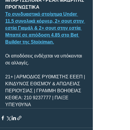
ΜΠΑΡΤΣΕΛΟΝΑ - ΡΕΑΛ ΜΑΔΡΙΤΗΣ 
ΠΡΟΓΝΩΣΤΙΚΑ
Το συνδυαστικό στοίχημα Under 
11.5 συνολικά κόρνερ, 2+ σουτ στην 
εστία Γιαμάλ & 2+ σουτ στην εστία 
Μπαπέ σε απόδοση 4.85 στο Bet 
Builder της Stoiximan.
Οι αποδόσεις ενδέχεται να υπόκεινται 
σε αλλαγές.
21+ | ΑΡΜΟΔΙΟΣ ΡΥΘΜΙΣΤΗΣ ΕΕΕΠ | 
ΚΙΝΔΥΝΟΣ ΕΘΙΣΜΟΥ & ΑΠΩΛΕΙΑΣ 
ΠΕΡΙΟΥΣΙΑΣ | ΓΡΑΜΜΗ ΒΟΗΘΕΙΑΣ 
ΚΕΘΕΑ: 210 9237777 | ΠΑΙΞΕ 
ΥΠΕΥΘΥΝΑ