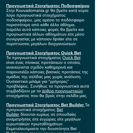
Προγνωστικά Στοιχήματος Ποδοσφαίρου
Στην Kouvadomania.gr θα βρείτε κατά κύριο
λόγο προγνωστικά στοιχήματος
ποδοσφαίρου, μας αρέσει το ποδόσφαιρο
περισσότερο από κάθε άλλο άθλημα,
παρόλα αυτά κάποιες φορές θα βρείτε και
προγνωστικά άλλων αθλημάτων είτε μέσο
συνεργασίας με κάποιον tipster είτε σε
περιπτώσεις μεγάλων διοργανώσεων.
Προγνωστικά Στοιχήματος Quick Bet
Τα προγνωστικά στοιχήματος
Quick Bet
είναι ένας πίνακας προτάσεων ο οποίος
ανανεώνεται σχεδόν καθημερινά και
παρουσιάζει κάποιες βασικές προτάσεις της
ομάδας της σελίδας μας χωρίς ανάλυση.
Ουσιαστικά μιλάμε για "γρήγορες"
προβλέψεις. Συνήθως τα προγνωστικά αυτά
συμβαδίζουν με τα
άρθρα προγνωστικών
στοιχήματος που θα βρείς στην σελίδα μας.
Προγνωστικά Στοιχήματος Bet Builder
Τα
προγνωστικά στοιχήματος
Bet
Builder
δίνονται κυρίως σε σπουδαίες
αναμετρήσεις είτε ενχώριες είτε μεγάλων
ευρωπαϊκών πρωταθλημάτων.
Εκμεταλευόμαστε την δυνατότητα Bet