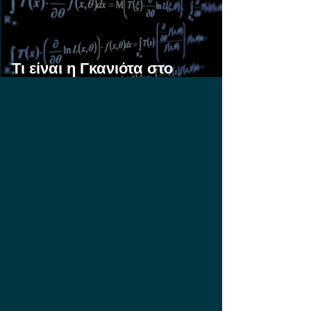
Τι είναι η Γκανιότα στο
Στοίχημα;