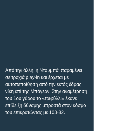
Από την άλλη, η Ντουμπάι παραμένει 
σε τροχιά play-in και έρχεται με 
αυτοπεποίθηση από την εκτός έδρας 
νίκη επί της Μπάγερν. Στην αναμέτρηση 
του 1ου γύρου το «τριφύλλι» έκανε 
επίδειξη δύναμης μπροστά στον κόσμο 
του επικρατώντας με 103-82. 