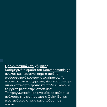
Προγνωστικά Στοιχήματος
Καθημερινά η ομάδα του
Kouvadomania.gr
αναλύει και προτείνει σημεία από το
ποδοσφαιρικό κουπόνι στοιχήματος. Τα
προγνωστικά στοιχήματος είναι γραμμένα με
απλό κατανοητό τρόπο και πολύ εύκολο να
τα βρείτε μέσα στην ιστοσελίδα.
Τα προγνωστικά μας είναι είτε σε άρθρα με
ανάλυση, είτε ως
προτάσεις Quick Bet
με
προτεινόμενα σημεία και απόδοση σε
πίνακα.