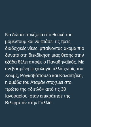
Να δώσει συνέχεια στο θετικό του 
μομέντουμ και να φτάσει τις τρεις 
διαδοχικές νίκες, μπαίνοντας ακόμα πιο 
δυνατά στη διεκδίκηση μιας θέσης στην 
εξάδα θέλει απόψε ο Παναθηναϊκός. Με 
ανεβασμένη ψυχολογία αλλά χωρίς του 
Χολμς, Ρογκαβόπουλο και Καλαϊτζάκη, 
η ομάδα του Αταμάν στοχεύει στο 
πρώτο της «διπλό» από τις 30 
Ιανουαρίου, όταν επικράτησε της 
Βιλερμπάν στην Γαλλία. 