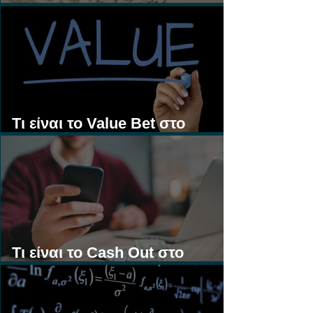
Τι είναι τα Ασιατικά Χάντικαπ;
Τι είναι το Value Bet στο
Στοίχημα;
Τι είναι το Cash Out στο
Στοίχημα;